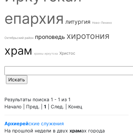
епархия
литургия
Ново-Ленино
хиротония
проповедь
Октябрьский район
храм
Христос
храмы иркутска
Результаты поиска 1 - 1 из 1
Начало | Пред. |
1
| След. | Конец
Архиерей
ские служения
На прошлой недели в двух
храм
ах города