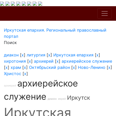
Иркутская епархия. Региональный православный
портал
Поиск
диакон
[
x
]
литургия
[
x
]
Иркутская епархия
[
x
]
хиротония
[
x
]
архиерей
[
x
]
архиерейское служение
[
x
]
храм
[
x
]
Октябрьский район
[
x
]
Ново-Ленино
[
x
]
Христос
[
x
]
архиерейское
архиерей
служение
Иркутск
диакон
иерей
Иркутская