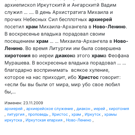
архиепископ Иркутскитй и Ангарскитй Вадим
служил ... .... В день Архистратига Михаила и
прочих Небесных Сил бесплотных
архиерей
посетил
храм
Михаила-Архангела в
Ново-Ленино
.
В воскресенье владыка порадовал своим
посещением
храм
... ... Михаила-Архангела в
Ново-
Ленино
. Во время Литургии им была совершена
хиротония
во иереи
диакон
а этого
храм
а Феофана
Мурашева. В воскресенье владыка порадовал ... ...
благодарно воспринимать всякое хуление,
которое на нас приходит, ибо
Христос
говорит:
«если бы вы были от мира, мир убо свое любил
бы,...
Изменен: 23.11.2009
архиерей
,
архиерейское служение
,
диакон
,
иерей
,
хиротония
,
литургия
,
проповедь
,
Христос
,
храм
,
Иркутск
,
храмы
иркутска
,
Иркутская епархия
,
Ново-Ленино
,