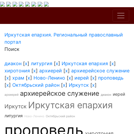
Иркутская епархия. Региональный православный
портал
Поиск
диакон
[
x
]
литургия
[
x
]
Иркутская епархия
[
x
]
хиротония
[
x
]
архиерей
[
x
]
архиерейское служение
[
x
]
храм
[
x
]
Ново-Ленино
[
x
]
иерей
[
x
]
проповедь
[
x
]
Октябрьский район
[
x
]
Иркутск
[
x
]
архиерейское служение
иерей
архиерей
диакон
Иркутская епархия
Иркутск
литургия
Ново-Ленино
Октябрьский район
проповедь
хиротония