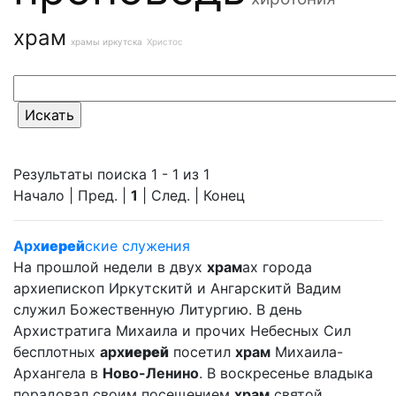
храм
храмы иркутска
Христос
Результаты поиска 1 - 1 из 1
Начало | Пред. |
1
| След. | Конец
Арх
иерей
ские служения
На прошлой недели в двух
храм
ах города
архиепископ Иркутскитй и Ангарскитй Вадим
служил Божественную Литургию. В день
Архистратига Михаила и прочих Небесных Сил
бесплотных
арх
иерей
посетил
храм
Михаила-
Архангела в
Ново-Ленино
. В воскресенье владыка
порадовал своим посещением
храм
святой