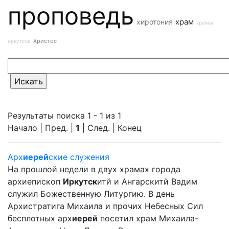
проповедь
храм
хиротония
храмы
Христос
иркутска
Результаты поиска 1 - 1 из 1
Начало | Пред. |
1
| След. | Конец
Арх
иерей
ские служения
На прошлой недели в двух храмах города
архиепископ
Иркутск
итй и Ангарскитй Вадим
служил Божественную Литургию. В день
Архистратига Михаила и прочих Небесных Сил
бесплотных арх
иерей
посетил храм Михаила-