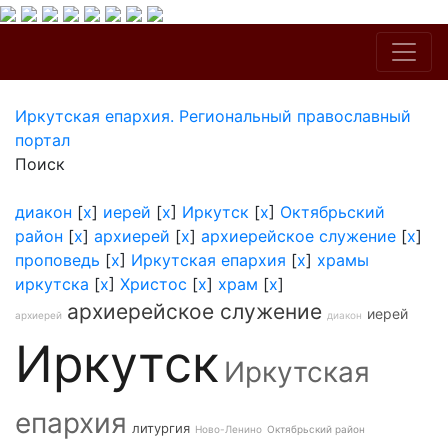
Иркутская епархия. Региональный православный
портал
Поиск
диакон
[
x
]
иерей
[
x
]
Иркутск
[
x
]
Октябрьский
район
[
x
]
архиерей
[
x
]
архиерейское служение
[
x
]
проповедь
[
x
]
Иркутская епархия
[
x
]
храмы
иркутска
[
x
]
Христос
[
x
]
храм
[
x
]
архиерейское служение
иерей
архиерей
диакон
Иркутск
Иркутская
епархия
литургия
Ново-Ленино
Октябрьский район