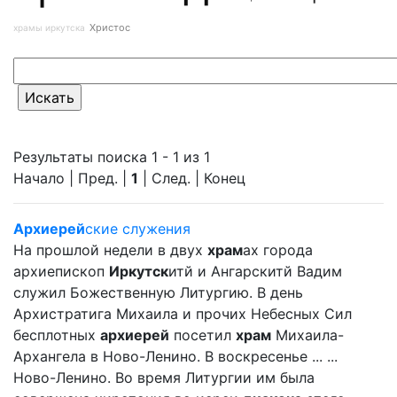
Христос
храмы иркутска
Результаты поиска 1 - 1 из 1
Начало | Пред. |
1
| След. | Конец
Архиерей
ские служения
На прошлой недели в двух
храм
ах города
архиепископ
Иркутск
итй и Ангарскитй Вадим
служил Божественную Литургию. В день
Архистратига Михаила и прочих Небесных Сил
бесплотных
архиерей
посетил
храм
Михаила-
Архангела в Ново-Ленино. В воскресенье ... ...
Ново-Ленино. Во время Литургии им была