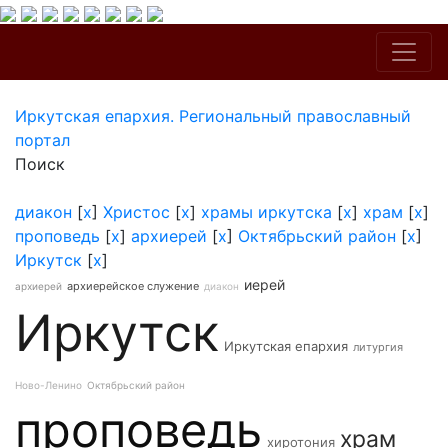
Иркутская епархия. Региональный православный
портал
Поиск
диакон
[
x
]
Христос
[
x
]
храмы иркутска
[
x
]
храм
[
x
]
проповедь
[
x
]
архиерей
[
x
]
Октябрьский район
[
x
]
Иркутск
[
x
]
иерей
архиерейское служение
архиерей
диакон
Иркутск
Иркутская епархия
литургия
Ново-Ленино
Октябрьский район
проповедь
храм
хиротония