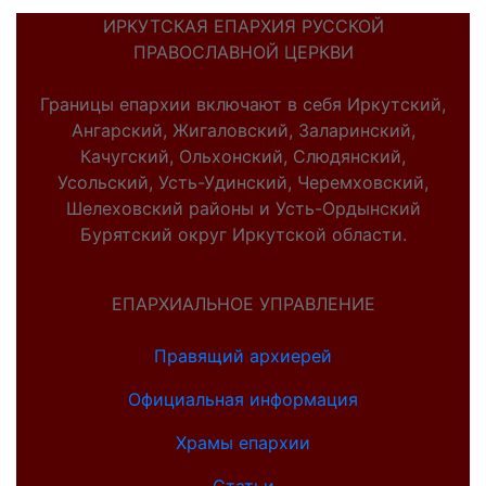
ИРКУТСКАЯ ЕПАРХИЯ РУССКОЙ
ПРАВОСЛАВНОЙ ЦЕРКВИ
Границы епархии включают в себя Иркутский,
Ангарский, Жигаловский, Заларинский,
Качугский, Ольхонский, Слюдянский,
Усольский, Усть-Удинский, Черемховский,
Шелеховский районы и Усть-Ордынский
Бурятский округ Иркутской области.
ЕПАРХИАЛЬНОЕ УПРАВЛЕНИЕ
Правящий архиерей
Официальная информация
Храмы епархии