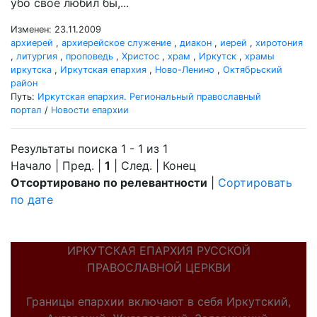
убо свое любил бы,...
Изменен: 23.11.2009
архиерей
,
архиерейское служение
,
диакон
,
иерей
,
хиротония
,
литургия
,
проповедь
,
Христос
,
храм
,
Иркутск
,
храмы
иркутска
,
Иркутская епархия
,
Ново-Ленино
,
Октябрьский
район
Путь:
Иркутская епархия. Региональный православный
портал
/
Новости епархии
Результаты поиска 1 - 1 из 1
Начало | Пред. |
1
| След. | Конец
Отсортировано по релевантности
|
Сортировать
по дате
ИРКУТСКАЯ ЕПАРХИЯ РУССКОЙ
ПРАВОСЛАВНОЙ ЦЕРКВИ
Границы епархии включают в себя Иркутский,