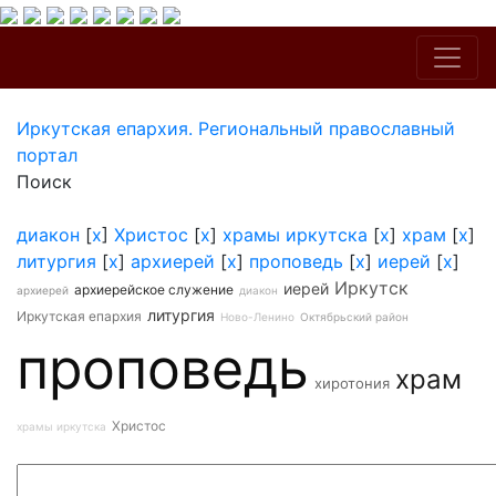
Иркутская епархия. Региональный православный
портал
Поиск
диакон
[
x
]
Христос
[
x
]
храмы иркутска
[
x
]
храм
[
x
]
литургия
[
x
]
архиерей
[
x
]
проповедь
[
x
]
иерей
[
x
]
Иркутск
иерей
архиерейское служение
архиерей
диакон
литургия
Иркутская епархия
Ново-Ленино
Октябрьский район
проповедь
храм
хиротония
Христос
храмы иркутска