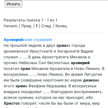
Результаты поиска 1 - 1 из 1
Начало | Пред. |
1
| След. | Конец
Арх
иерей
ские служения
На прошлой недели в двух
храм
ах города
архиепископ Иркутскитй и Ангарскитй Вадим
служил ... .... В день Архистратига Михаила и
прочих Небесных Сил бесплотных
арх
иерей
посетил
храм
Михаила-Архангела в Ново-Ленино. В
воскресенье ... ... Ново-Ленино. Во время Литургии
им была совершена хиротония во иереи
диакон
а
этого
храм
а Феофана Мурашева. В воскресенье
владыка порадовал ... ... благодарно воспринимать
всякое хуление, которое на нас приходит, ибо
Христос
говорит: «если бы вы были от мира, мир