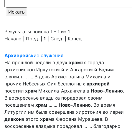
Результаты поиска 1 - 1 из 1
Начало | Пред. |
1
| След. | Конец
Архиерей
ские служения
На прошлой недели в двух
храм
ах города
архиепископ Иркутскитй и Ангарскитй Вадим
служил ... .... В день Архистратига Михаила и
прочих Небесных Сил бесплотных
архиерей
посетил
храм
Михаила-Архангела в
Ново-Ленино
.
В воскресенье владыка порадовал своим
посещением
храм
... ...
Ново-Ленино
. Во время
Литургии им была совершена хиротония во иереи
диакон
а этого
храм
а Феофана Мурашева. В
воскресенье владыка порадовал ... ... благодарно