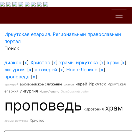
Иркутская епархия. Региональный православный
портал
Поиск
диакон
[
x
]
Христос
[
x
]
храмы иркутска
[
x
]
храм
[
x
]
литургия
[
x
]
архиерей
[
x
]
Ново-Ленино
[
x
]
проповедь
[
x
]
Иркутск
иерей
архиерейское служение
Иркутская
архиерей
диакон
литургия
епархия
Ново-Ленино
Октябрьский район
проповедь
храм
хиротония
Христос
храмы иркутска