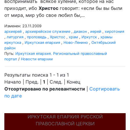
воспринимать всякое хуление, которое на нас
приходит, ибо
Христос
говорит: «если бы вы были
от мира, мир убо свое любил бы,...
Изменен: 23.11.2009
архиерей
,
архиерейское служение
,
диакон
,
иерей
,
хиротония
,
литургия
,
проповедь
,
Христос
,
храм
,
Иркутск
,
храмы
иркутска
,
Иркутская епархия
,
Ново-Ленино
,
Октябрьский
район
Путь:
Иркутская епархия. Региональный православный
портал
/
Новости епархии
Результаты поиска 1 - 1 из 1
Начало | Пред. |
1
| След. | Конец
Отсортировано по релевантности
|
Сортировать
по дате
ИРКУТСКАЯ ЕПАРХИЯ РУССКОЙ
ПРАВОСЛАВНОЙ ЦЕРКВИ