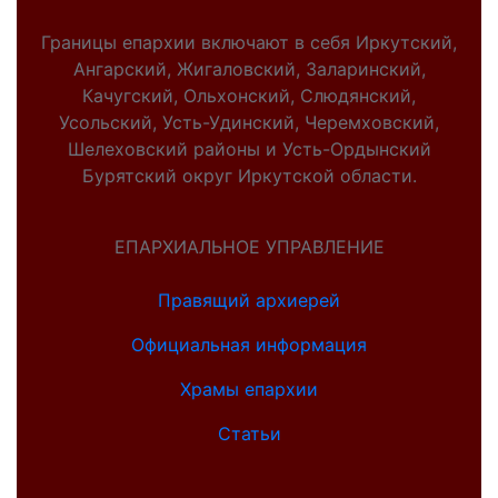
Границы епархии включают в себя Иркутский,
Ангарский, Жигаловский, Заларинский,
Качугский, Ольхонский, Слюдянский,
Усольский, Усть-Удинский, Черемховский,
Шелеховский районы и Усть-Ордынский
Бурятский округ Иркутской области.
ЕПАРХИАЛЬНОЕ УПРАВЛЕНИЕ
Правящий архиерей
Официальная информация
Храмы епархии
Статьи