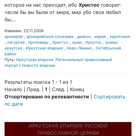
которое на нас приходит, ибо
Христос
говорит:
«если бы вы были от мира, мир убо свое любил
бы,...
Изменен: 23.11.2009
архиерей
,
архиерейское служение
,
диакон
,
иерей
,
хиротония
,
литургия
,
проповедь
,
Христос
,
храм
,
Иркутск
,
храмы
иркутска
,
Иркутская епархия
,
Ново-Ленино
,
Октябрьский
район
Путь:
Иркутская епархия. Региональный православный
портал
/
Новости епархии
Результаты поиска 1 - 1 из 1
Начало | Пред. |
1
| След. | Конец
Отсортировано по релевантности
|
Сортировать
по дате
ИРКУТСКАЯ ЕПАРХИЯ РУССКОЙ
ПРАВОСЛАВНОЙ ЦЕРКВИ