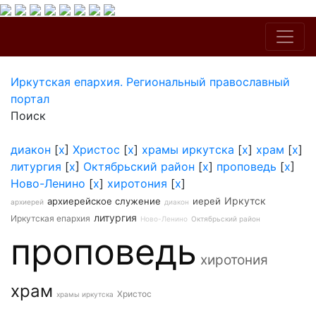
Иркутская епархия. Региональный православный
портал
Поиск
диакон
[
x
]
Христос
[
x
]
храмы иркутска
[
x
]
храм
[
x
]
литургия
[
x
]
Октябрьский район
[
x
]
проповедь
[
x
]
Ново-Ленино
[
x
]
хиротония
[
x
]
Иркутск
архиерейское служение
иерей
архиерей
диакон
литургия
Иркутская епархия
Ново-Ленино
Октябрьский район
проповедь
хиротония
храм
Христос
храмы иркутска