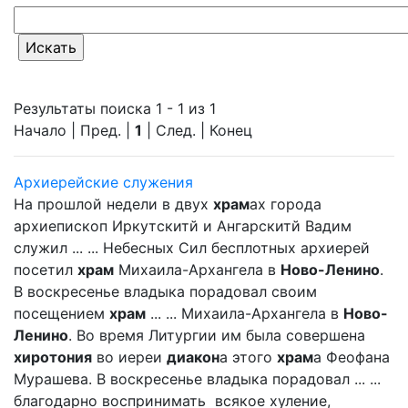
Результаты поиска 1 - 1 из 1
Начало | Пред. |
1
| След. | Конец
Архиерейские служения
На прошлой недели в двух
храм
ах города
архиепископ Иркутскитй и Ангарскитй Вадим
служил ... ... Небесных Сил бесплотных архиерей
посетил
храм
Михаила-Архангела в
Ново-Ленино
.
В воскресенье владыка порадовал своим
посещением
храм
... ... Михаила-Архангела в
Ново-
Ленино
. Во время Литургии им была совершена
хиротония
во иереи
диакон
а этого
храм
а Феофана
Мурашева. В воскресенье владыка порадовал ... ...
благодарно воспринимать всякое хуление,