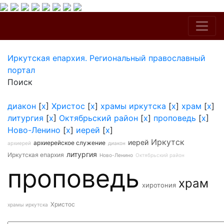
Иркутская епархия. Региональный православный
портал
Поиск
диакон
[
x
]
Христос
[
x
]
храмы иркутска
[
x
]
храм
[
x
]
литургия
[
x
]
Октябрьский район
[
x
]
проповедь
[
x
]
Ново-Ленино
[
x
]
иерей
[
x
]
Иркутск
иерей
архиерейское служение
архиерей
диакон
литургия
Иркутская епархия
Ново-Ленино
Октябрьский район
проповедь
храм
хиротония
Христос
храмы иркутска