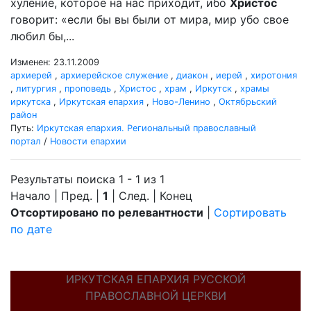
хуление, которое на нас приходит, ибо
Христос
говорит: «если бы вы были от мира, мир убо свое
любил бы,...
Изменен: 23.11.2009
архиерей
,
архиерейское служение
,
диакон
,
иерей
,
хиротония
,
литургия
,
проповедь
,
Христос
,
храм
,
Иркутск
,
храмы
иркутска
,
Иркутская епархия
,
Ново-Ленино
,
Октябрьский
район
Путь:
Иркутская епархия. Региональный православный
портал
/
Новости епархии
Результаты поиска 1 - 1 из 1
Начало | Пред. |
1
| След. | Конец
Отсортировано по релевантности
|
Сортировать
по дате
ИРКУТСКАЯ ЕПАРХИЯ РУССКОЙ
ПРАВОСЛАВНОЙ ЦЕРКВИ