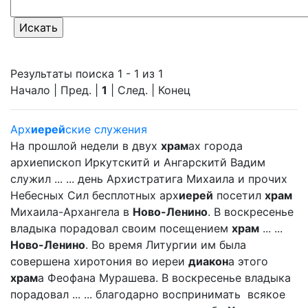
Результаты поиска 1 - 1 из 1
Начало | Пред. |
1
| След. | Конец
Арх
иерей
ские служения
На прошлой недели в двух
храм
ах города
архиепископ Иркутскитй и Ангарскитй Вадим
служил ... ... день Архистратига Михаила и прочих
Небесных Сил бесплотных арх
иерей
посетил
храм
Михаила-Архангела в
Ново-Ленино
. В воскресенье
владыка порадовал своим посещением
храм
... ...
Ново-Ленино
. Во время Литургии им была
совершена хиротония во иереи
диакон
а этого
храм
а Феофана Мурашева. В воскресенье владыка
порадовал ... ... благодарно воспринимать всякое