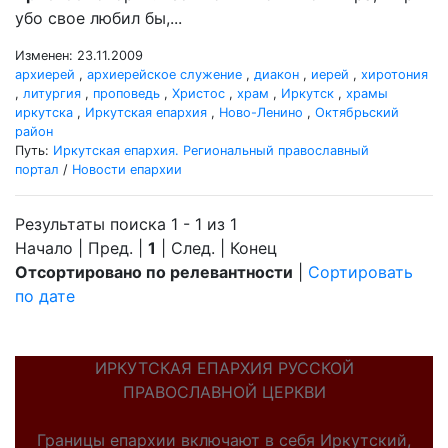
убо свое любил бы,...
Изменен: 23.11.2009
архиерей
,
архиерейское служение
,
диакон
,
иерей
,
хиротония
,
литургия
,
проповедь
,
Христос
,
храм
,
Иркутск
,
храмы
иркутска
,
Иркутская епархия
,
Ново-Ленино
,
Октябрьский
район
Путь:
Иркутская епархия. Региональный православный
портал
/
Новости епархии
Результаты поиска 1 - 1 из 1
Начало | Пред. |
1
| След. | Конец
Отсортировано по релевантности
|
Сортировать
по дате
ИРКУТСКАЯ ЕПАРХИЯ РУССКОЙ
ПРАВОСЛАВНОЙ ЦЕРКВИ
Границы епархии включают в себя Иркутский,