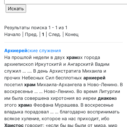
Результаты поиска 1 - 1 из 1
Начало | Пред. |
1
| След. | Конец
Архиерей
ские служения
На прошлой недели в двух
храм
ах города
архиепископ Иркутскитй и Ангарскитй Вадим
служил ... .... В день Архистратига Михаила и
прочих Небесных Сил бесплотных
архиерей
посетил
храм
Михаила-Архангела в Ново-Ленино. В
воскресенье ... ... Ново-Ленино. Во время Литургии
им была совершена хиротония во иереи
диакон
а
этого
храм
а Феофана Мурашева. В воскресенье
владыка порадовал ... ... благодарно воспринимать
всякое хуление, которое на нас приходит, ибо
Христос
говорит: «если бы вы были от мира, мир