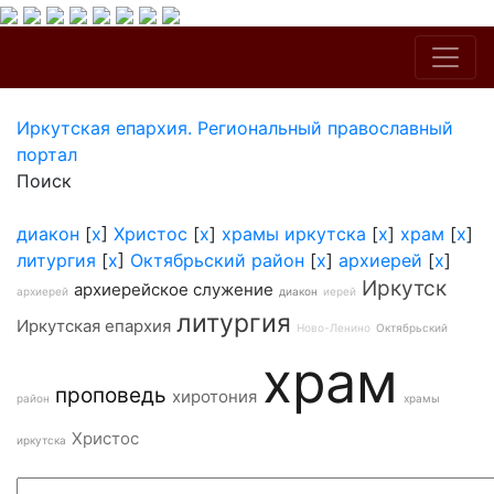
Иркутская епархия. Региональный православный
портал
Поиск
диакон
[
x
]
Христос
[
x
]
храмы иркутска
[
x
]
храм
[
x
]
литургия
[
x
]
Октябрьский район
[
x
]
архиерей
[
x
]
Иркутск
архиерейское служение
архиерей
диакон
иерей
литургия
Иркутская епархия
Ново-Ленино
Октябрьский
храм
проповедь
хиротония
район
храмы
Христос
иркутска