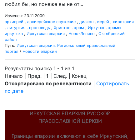
любил бы, но понеже вы не от...
Изменен: 23.11.2009
архиерей
,
архиерейское служение
,
диакон
,
иерей
,
хиротония
,
литургия
,
проповедь
,
Христос
,
храм
,
Иркутск
,
храмы
иркутска
,
Иркутская епархия
,
Ново-Ленино
,
Октябрьский
район
Путь:
Иркутская епархия. Региональный православный
портал
/
Новости епархии
Результаты поиска 1 - 1 из 1
Начало | Пред. |
1
| След. | Конец
Отсортировано по релевантности
|
Сортировать
по дате
ИРКУТСКАЯ ЕПАРХИЯ РУССКОЙ
ПРАВОСЛАВНОЙ ЦЕРКВИ
Границы епархии включают в себя Иркутский,