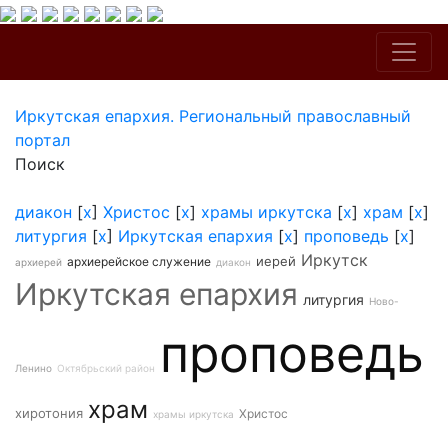
Иркутская епархия. Региональный православный
портал
Поиск
диакон
[
x
]
Христос
[
x
]
храмы иркутска
[
x
]
храм
[
x
]
литургия
[
x
]
Иркутская епархия
[
x
]
проповедь
[
x
]
Иркутск
иерей
архиерейское служение
архиерей
диакон
Иркутская епархия
литургия
Ново-
проповедь
Ленино
Октябрьский район
храм
хиротония
Христос
храмы иркутска