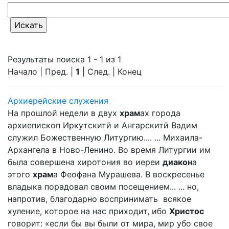
Результаты поиска 1 - 1 из 1
Начало | Пред. |
1
| След. | Конец
Архиерейские служения
На прошлой недели в двух
храм
ах города
архиепископ Иркутскитй и Ангарскитй Вадим
служил Божественную Литургию.... ... Михаила-
Архангела в Ново-Ленино. Во время Литургии им
была совершена хиротония во иереи
диакон
а
этого
храм
а Феофана Мурашева. В воскресенье
владыка порадовал своим посещением... ... но,
напротив, благодарно воспринимать всякое
хуление, которое на нас приходит, ибо
Христос
говорит: «если бы вы были от мира, мир убо свое