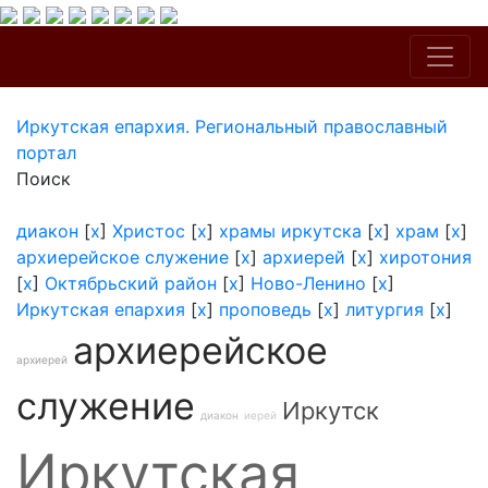
Иркутская епархия. Региональный православный
портал
Поиск
диакон
[
x
]
Христос
[
x
]
храмы иркутска
[
x
]
храм
[
x
]
архиерейское служение
[
x
]
архиерей
[
x
]
хиротония
[
x
]
Октябрьский район
[
x
]
Ново-Ленино
[
x
]
Иркутская епархия
[
x
]
проповедь
[
x
]
литургия
[
x
]
архиерейское
архиерей
служение
Иркутск
диакон
иерей
Иркутская