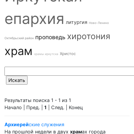
епархия
литургия
Ново-Ленино
хиротония
проповедь
Октябрьский район
храм
Христос
храмы иркутска
Результаты поиска 1 - 1 из 1
Начало | Пред. |
1
| След. | Конец
Архиерей
ские служения
На прошлой недели в двух
храм
ах города