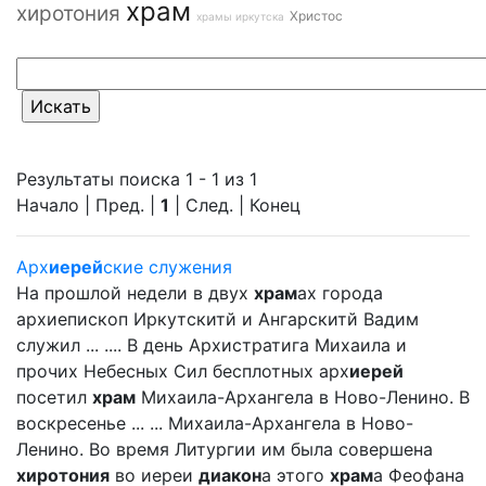
храм
хиротония
Христос
храмы иркутска
Результаты поиска 1 - 1 из 1
Начало | Пред. |
1
| След. | Конец
Арх
иерей
ские служения
На прошлой недели в двух
храм
ах города
архиепископ Иркутскитй и Ангарскитй Вадим
служил ... .... В день Архистратига Михаила и
прочих Небесных Сил бесплотных арх
иерей
посетил
храм
Михаила-Архангела в Ново-Ленино. В
воскресенье ... ... Михаила-Архангела в Ново-
Ленино. Во время Литургии им была совершена
хиротония
во иереи
диакон
а этого
храм
а Феофана