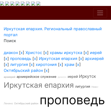
Иркутская епархия. Региональный православный
портал
Поиск
диакон
[
x
]
Христос
[
x
]
храмы иркутска
[
x
]
иерей
[
x
]
проповедь
[
x
]
Иркутская епархия
[
x
]
архиерей
[
x
]
литургия
[
x
]
хиротония
[
x
]
храм
[
x
]
Октябрьский район
[
x
]
Иркутск
иерей
архиерейское служение
архиерей
диакон
Иркутская епархия
литургия
Ново-
проповедь
Ленино
Октябрьский район