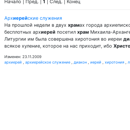
Начало | Пред. |
1
| След. | Конец
Арх
иерей
ские служения
На прошлой недели в двух
храм
ах города архиеписко
бесплотных арх
иерей
посетил
храм
Михаила-Арханг
Литургии им была совершена хиротония во иереи
ди
всякое хуление, которое на нас приходит, ибо
Христ
Изменен: 23.11.2009
архиерей
,
архиерейское служение
,
диакон
,
иерей
,
хиротония
,
л