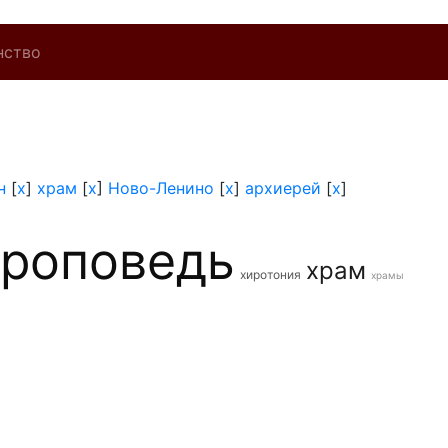
нство
н
[
x
]
храм
[
x
]
Ново-Ленино
[
x
]
архиерей
[
x
]
проповедь
храм
хиротония
храмы