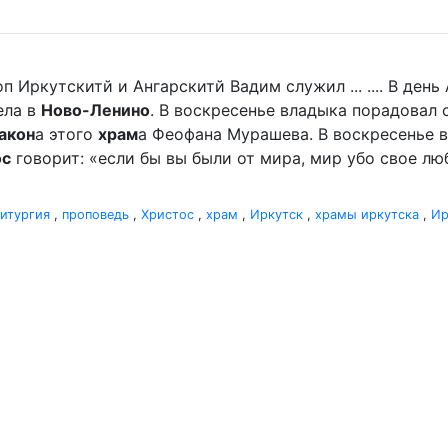
п Иркутскитй и Ангарскитй Вадим служил ... .... В де
ела в
Ново-Ленино
. В воскресенье владыка порадова
акон
а этого
храм
а Феофана Мурашева. В воскресенье вл
ос
говорит: «если бы вы были от мира, мир убо свое люби
итургия
,
проповедь
,
Христос
,
храм
,
Иркутск
,
храмы иркутска
,
Ир