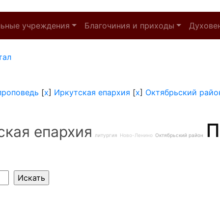
льные учреждения
Благочиния и приходы
Духове
тал
проповедь
[
x
]
Иркутская епархия
[
x
]
Октябрьский райо
ская епархия
литургия
Ново-Ленино
Октябрьский район