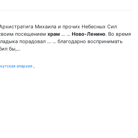
нь Архистратига Михаила и прочих Небесных Сил
л своим посещением
храм
... ...
Ново-Ленино
. Во время
адыка порадовал ... ... благодарно воспринимать
л бы,...
кутская епархия
,