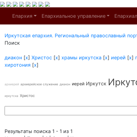
Епархия
Епархиальное управление
Епархиа
Иркутская епархия. Региональный православный пор
Поиск
диакон
[
x
]
Христос
[
x
]
храмы иркутска
[
x
]
иерей
[
x
]
хиротония
[
x
]
Иркут
Иркутск
иерей
архиерей
архиерейское служение
диакон
Христос
иркутска
Результаты поиска 1 - 1 из 1