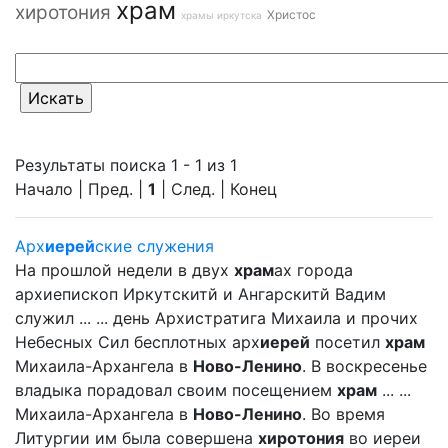
храм
хиротония
Христос
храмы иркутска
Результаты поиска 1 - 1 из 1
Начало | Пред. |
1
| След. | Конец
Арх
иерей
ские служения
На прошлой недели в двух
храм
ах города
архиепископ Иркутскитй и Ангарскитй Вадим
служил ... ... день Архистратига Михаила и прочих
Небесных Сил бесплотных арх
иерей
посетил
храм
Михаила-Архангела в
Ново-Ленино
. В воскресенье
владыка порадовал своим посещением
храм
... ...
Михаила-Архангела в
Ново-Ленино
. Во время
Литургии им была совершена
хиротония
во иереи