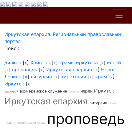
Иркутская епархия. Региональный православный
портал
Поиск
диакон
[
x
]
Христос
[
x
]
храмы иркутска
[
x
]
иерей
[
x
]
проповедь
[
x
]
Иркутская епархия
[
x
]
Ново-
Ленино
[
x
]
литургия
[
x
]
хиротония
[
x
]
храм
[
x
]
Иркутск
[
x
]
Иркутск
иерей
архиерейское служение
архиерей
диакон
Иркутская епархия
литургия
Ново-
проповедь
Ленино
Октябрьский район