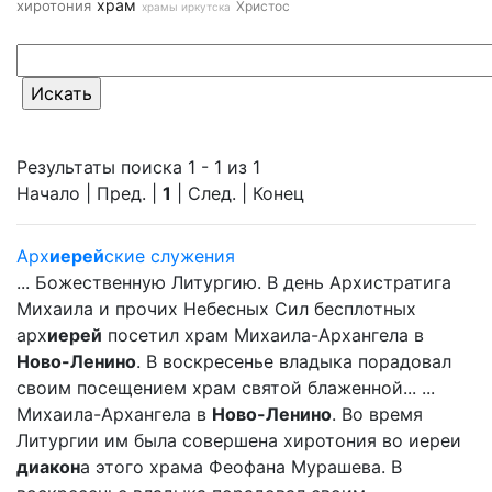
храм
хиротония
Христос
храмы иркутска
Результаты поиска 1 - 1 из 1
Начало | Пред. |
1
| След. | Конец
Арх
иерей
ские служения
... Божественную Литургию. В день Архистратига
Михаила и прочих Небесных Сил бесплотных
арх
иерей
посетил храм Михаила-Архангела в
Ново-Ленино
. В воскресенье владыка порадовал
своим посещением храм святой блаженной... ...
Михаила-Архангела в
Ново-Ленино
. Во время
Литургии им была совершена хиротония во иереи
диакон
а этого храма Феофана Мурашева. В