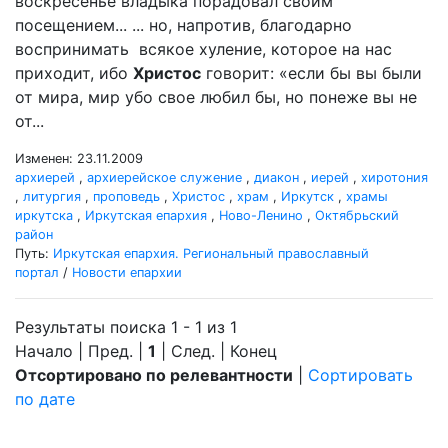
воскресенье владыка порадовал своим
посещением... ... но, напротив, благодарно
воспринимать всякое хуление, которое на нас
приходит, ибо
Христос
говорит: «если бы вы были
от мира, мир убо свое любил бы, но понеже вы не
от...
Изменен: 23.11.2009
архиерей
,
архиерейское служение
,
диакон
,
иерей
,
хиротония
,
литургия
,
проповедь
,
Христос
,
храм
,
Иркутск
,
храмы
иркутска
,
Иркутская епархия
,
Ново-Ленино
,
Октябрьский
район
Путь:
Иркутская епархия. Региональный православный
портал
/
Новости епархии
Результаты поиска 1 - 1 из 1
Начало | Пред. |
1
| След. | Конец
Отсортировано по релевантности
|
Сортировать
по дате