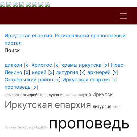
Иркутская епархия. Региональный православный
портал
Поиск
диакон
[
x
]
Христос
[
x
]
храмы иркутска
[
x
]
Ново-
Ленино
[
x
]
иерей
[
x
]
литургия
[
x
]
архиерей
[
x
]
Октябрьский район
[
x
]
Иркутская епархия
[
x
]
проповедь
[
x
]
Иркутск
иерей
архиерейское служение
архиерей
диакон
Иркутская епархия
литургия
Ново-
проповедь
Ленино
Октябрьский район