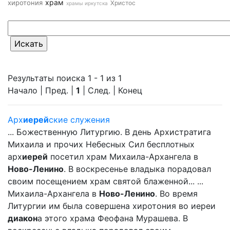
храм
хиротония
Христос
храмы иркутска
Результаты поиска 1 - 1 из 1
Начало | Пред. |
1
| След. | Конец
Арх
иерей
ские служения
... Божественную Литургию. В день Архистратига
Михаила и прочих Небесных Сил бесплотных
арх
иерей
посетил храм Михаила-Архангела в
Ново-Ленино
. В воскресенье владыка порадовал
своим посещением храм святой блаженной... ...
Михаила-Архангела в
Ново-Ленино
. Во время
Литургии им была совершена хиротония во иереи
диакон
а этого храма Феофана Мурашева. В