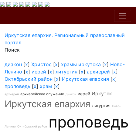
Иркутская епархия. Региональный православный
портал
Поиск
диакон
[
x
]
Христос
[
x
]
храмы иркутска
[
x
]
Ново-
Ленино
[
x
]
иерей
[
x
]
литургия
[
x
]
архиерей
[
x
]
Октябрьский район
[
x
]
Иркутская епархия
[
x
]
проповедь
[
x
]
храм
[
x
]
Иркутск
иерей
архиерейское служение
архиерей
диакон
Иркутская епархия
литургия
Ново-
проповедь
Ленино
Октябрьский район