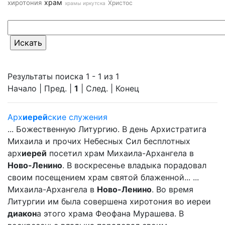
храм
хиротония
Христос
храмы иркутска
Результаты поиска 1 - 1 из 1
Начало | Пред. |
1
| След. | Конец
Арх
иерей
ские служения
... Божественную Литургию. В день Архистратига
Михаила и прочих Небесных Сил бесплотных
арх
иерей
посетил храм Михаила-Архангела в
Ново-Ленино
. В воскресенье владыка порадовал
своим посещением храм святой блаженной... ...
Михаила-Архангела в
Ново-Ленино
. Во время
Литургии им была совершена хиротония во иереи
диакон
а этого храма Феофана Мурашева. В