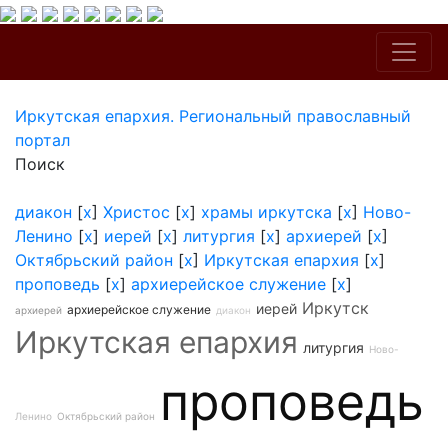
Иркутская епархия. Региональный православный
портал
Поиск
диакон
[
x
]
Христос
[
x
]
храмы иркутска
[
x
]
Ново-
Ленино
[
x
]
иерей
[
x
]
литургия
[
x
]
архиерей
[
x
]
Октябрьский район
[
x
]
Иркутская епархия
[
x
]
проповедь
[
x
]
архиерейское служение
[
x
]
Иркутск
иерей
архиерейское служение
архиерей
диакон
Иркутская епархия
литургия
Ново-
проповедь
Ленино
Октябрьский район