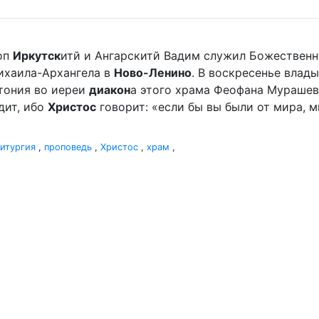
оп
Иркутск
итй и Ангарскитй Вадим служил Божественн
ихаила-Архангела в
Ново-Ленино
. В воскресенье влады
отония во иереи
диакон
а этого храма Феофана Мурашева.
дит, ибо
Христос
говорит: «если бы вы были от мира, ми
итургия
,
проповедь
,
Христос
,
храм
,