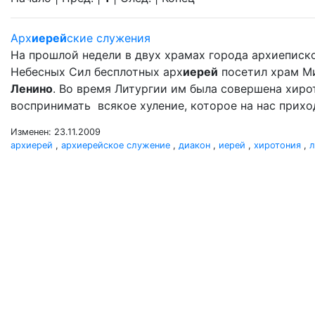
Арх
иерей
ские служения
На прошлой недели в двух храмах города архиеписк
Небесных Сил бесплотных арх
иерей
посетил храм М
Ленино
. Во время Литургии им была совершена хир
воспринимать всякое хуление, которое на нас прихо
Изменен: 23.11.2009
архиерей
,
архиерейское служение
,
диакон
,
иерей
,
хиротония
,
л