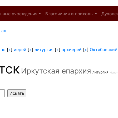
льные учреждения
Благочиния и приходы
Духове
тал
ино
[
x
]
иерей
[
x
]
литургия
[
x
]
архиерей
[
x
]
Октябрьский
тск
Иркутская епархия
литургия
Ново-