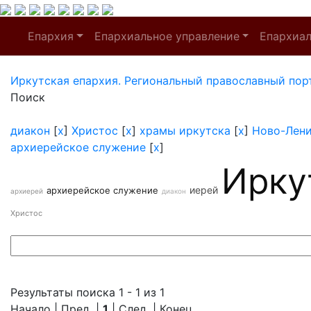
Епархия
Епархиальное управление
Епархиа
Иркутская епархия. Региональный православный пор
Поиск
диакон
[
x
]
Христос
[
x
]
храмы иркутска
[
x
]
Ново-Лен
архиерейское служение
[
x
]
Ирку
иерей
архиерейское служение
архиерей
диакон
Христос
Результаты поиска 1 - 1 из 1
Начало | Пред. |
1
| След. | Конец