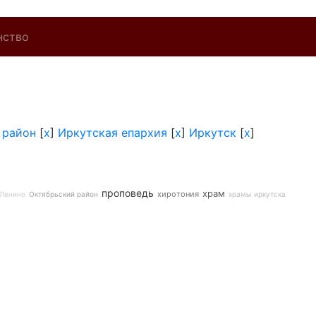
нство
 район
[
x
]
Иркутская епархия
[
x
]
Иркутск
[
x
]
проповедь
храм
хиротония
Ленино
Октябрьский район
храмы иркутска