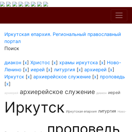
Иркутская епархия. Региональный православный
портал
Поиск
диакон
[
x
]
Христос
[
x
]
храмы иркутска
[
x
]
Ново-
Ленино
[
x
]
иерей
[
x
]
литургия
[
x
]
архиерей
[
x
]
Иркутск
[
x
]
архиерейское служение
[
x
]
проповедь
[
x
]
архиерейское служение
иерей
архиерей
диакон
Иркутск
литургия
Иркутская епархия
Ново-
проповедь