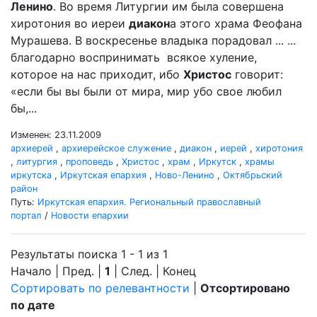
Ленино
. Во время Литургии им была совершена
хиротония во иереи
диакон
а этого храма Феофана
Мурашева. В воскресенье владыка порадовал ... ...
благодарно воспринимать всякое хуление,
которое на нас приходит, ибо
Христос
говорит:
«если бы вы были от мира, мир убо свое любил
бы,...
Изменен: 23.11.2009
архиерей
,
архиерейское служение
,
диакон
,
иерей
,
хиротония
,
литургия
,
проповедь
,
Христос
,
храм
,
Иркутск
,
храмы
иркутска
,
Иркутская епархия
,
Ново-Ленино
,
Октябрьский
район
Путь:
Иркутская епархия. Региональный православный
портал
/
Новости епархии
Результаты поиска 1 - 1 из 1
Начало | Пред. |
1
| След. | Конец
Сортировать по релевантности
|
Отсортировано
по дате