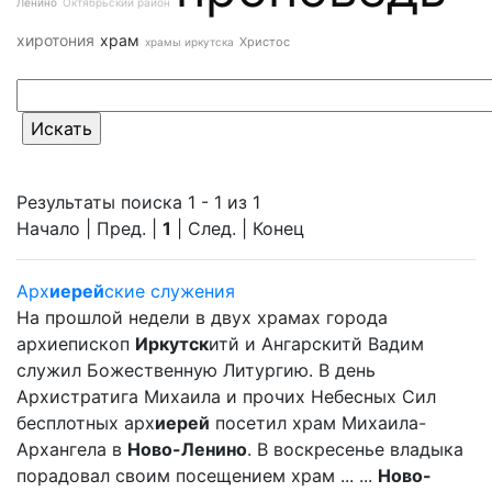
Ленино
Октябрьский район
хиротония
храм
Христос
храмы иркутска
Результаты поиска 1 - 1 из 1
Начало | Пред. |
1
| След. | Конец
Арх
иерей
ские служения
На прошлой недели в двух храмах города
архиепископ
Иркутск
итй и Ангарскитй Вадим
служил Божественную Литургию. В день
Архистратига Михаила и прочих Небесных Сил
бесплотных арх
иерей
посетил храм Михаила-
Архангела в
Ново-Ленино
. В воскресенье владыка
порадовал своим посещением храм ... ...
Ново-