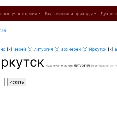
льные учреждения
Благочиния и приходы
Духове
тал
ино
[
x
]
иерей
[
x
]
литургия
[
x
]
архиерей
[
x
]
Иркутск
[
x
]
ркутск
литургия
Иркутская епархия
Ново-Ленино
Октя