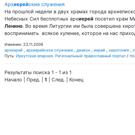
Арх
иерей
ские служения
На прошлой недели в двух храмах города архиеписк
Небесных Сил бесплотных арх
иерей
посетил храм М
Ленино
. Во время Литургии им была совершена хир
воспринимать всякое хуление, которое на нас прихо
Изменен: 23.11.2009
архиерей
,
архиерейское служение
,
диакон
,
иерей
,
хиротония
,
л
Путь:
Иркутская епархия. Региональный православный портал
/
Но
Результаты поиска 1 - 1 из 1
Начало | Пред. |
1
| След. | Конец