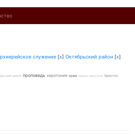
нство
архиерейское служение
[
x
]
Октябрьский район
[
x
]
проповедь
хиротония
храм
Христос
брьский район
храмы иркутска