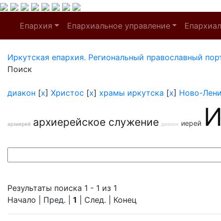
Епархия
Епархиальное управление
Епархиа
Иркутская епархия. Региональный православный пор
Поиск
диакон
[
x
]
Христос
[
x
]
храмы иркутска
[
x
]
Ново-Лен
И
архиерейское служение
иерей
архиерей
диакон
Результаты поиска 1 - 1 из 1
Начало | Пред. |
1
| След. | Конец