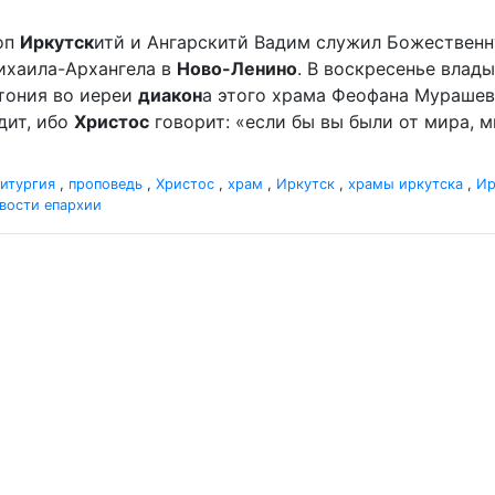
оп
Иркутск
итй и Ангарскитй Вадим служил Божественн
ихаила-Архангела в
Ново-Ленино
. В воскресенье влады
отония во иереи
диакон
а этого храма Феофана Мурашева.
дит, ибо
Христос
говорит: «если бы вы были от мира, ми
итургия
,
проповедь
,
Христос
,
храм
,
Иркутск
,
храмы иркутска
,
Ир
вости епархии