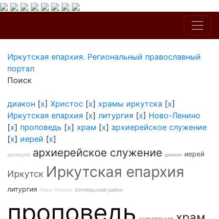
Иркутская епархия. Региональный православный
портал
Поиск
диакон
[
x
]
Христос
[
x
]
храмы иркутска
[
x
]
Иркутская епархия
[
x
]
литургия
[
x
]
Ново-Ленино
[
x
]
проповедь
[
x
]
храм
[
x
]
архиерейское служение
[
x
]
иерей
[
x
]
архиерейское служение
иерей
архиерей
диакон
Иркутская епархия
Иркутск
литургия
Ново-Ленино
Октябрьский район
проповедь
храм
хиротония