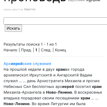
Христос
храмы иркутска
Результаты поиска 1 - 1 из 1
Начало | Пред. |
1
| След. | Конец
Арх
иерей
ские служения
На прошлой недели в двух
храм
ах города
архиепископ Иркутскитй и Ангарскитй Вадим
служил ... ... день Архистратига Михаила и прочих
Небесных Сил бесплотных арх
иерей
посетил
храм
Михаила-Архангела в
Ново-Ленино
. В воскресенье
владыка порадовал своим посещением
храм
... ...
Ново-Ленино
. Во время Литургии им была