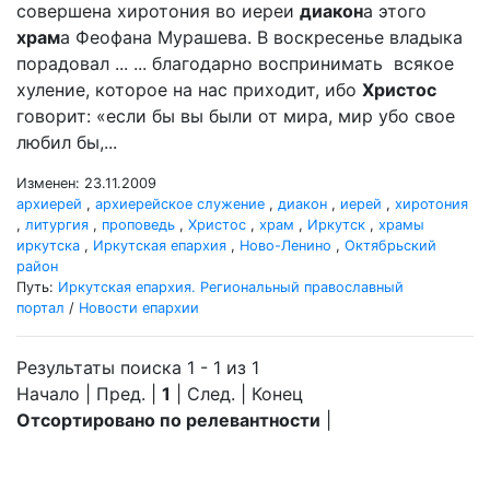
совершена хиротония во иереи
диакон
а этого
храм
а Феофана Мурашева. В воскресенье владыка
порадовал ... ... благодарно воспринимать всякое
хуление, которое на нас приходит, ибо
Христос
говорит: «если бы вы были от мира, мир убо свое
любил бы,...
Изменен: 23.11.2009
архиерей
,
архиерейское служение
,
диакон
,
иерей
,
хиротония
,
литургия
,
проповедь
,
Христос
,
храм
,
Иркутск
,
храмы
иркутска
,
Иркутская епархия
,
Ново-Ленино
,
Октябрьский
район
Путь:
Иркутская епархия. Региональный православный
портал
/
Новости епархии
Результаты поиска 1 - 1 из 1
Начало | Пред. |
1
| След. | Конец
Отсортировано по релевантности
|