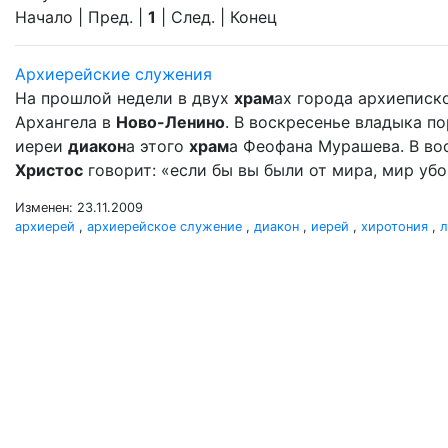
Начало | Пред. |
1
| След. | Конец
Архиерейские служения
На прошлой недели в двух
храм
ах города архиеписко
Архангела в
Ново-Ленино
. В воскресенье владыка 
иереи
диакон
а этого
храм
а Феофана Мурашева. В вос
Христос
говорит: «если бы вы были от мира, мир убо 
Изменен: 23.11.2009
архиерей
,
архиерейское служение
,
диакон
,
иерей
,
хиротония
,
л