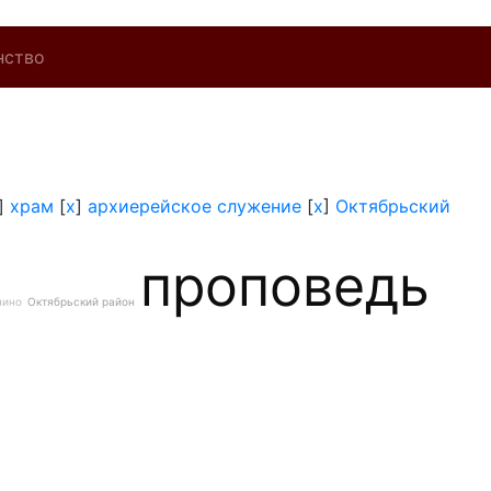
нство
]
храм
[
x
]
архиерейское служение
[
x
]
Октябрьский
проповедь
нино
Октябрьский район