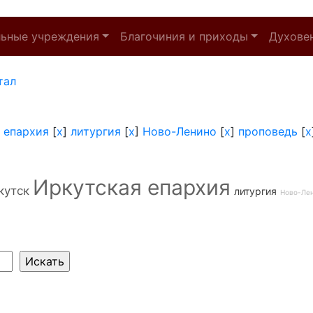
льные учреждения
Благочиния и приходы
Духове
тал
 епархия
[
x
]
литургия
[
x
]
Ново-Ленино
[
x
]
проповедь
[
x
Иркутская епархия
кутск
литургия
Ново-Ле