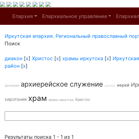
Епархия
Епархиальное управление
Епархиа
Иркутская епархия. Региональный православный пор
Поиск
диакон
[
x
]
Христос
[
x
]
храмы иркутска
[
x
]
Иркутская
район
[
x
]
архиерейское служение
Ир
иерей
архиерей
диакон
храм
хиротония
Христос
храмы иркутска
Результаты поиска 1 - 1 из 1