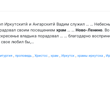
п Иркутскитй и Ангарскитй Вадим служил ... ... Небе
порадовал своим посещением
храм
... ...
Ново-Ленино
. В
кресенье владыка порадовал ... ... благодарно восприн
свое любил бы,...
итургия
,
проповедь
,
Христос
,
храм
,
Иркутск
,
храмы иркутска
,
Ир