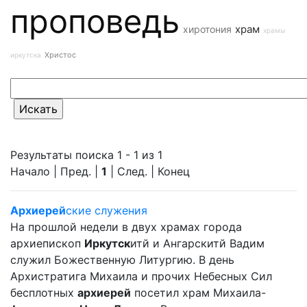
проповедь
храм
хиротония
храмы
Христос
иркутска
Результаты поиска 1 - 1 из 1
Начало | Пред. |
1
| След. | Конец
Архиерей
ские служения
На прошлой недели в двух храмах города
архиепископ
Иркутск
итй и Ангарскитй Вадим
служил Божественную Литургию. В день
Архистратига Михаила и прочих Небесных Сил
бесплотных
архиерей
посетил храм Михаила-