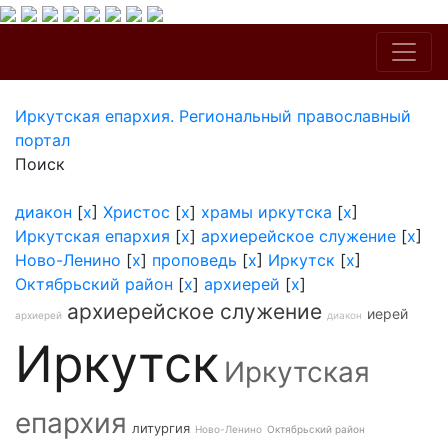
Иркутская епархия. Региональный православный
портал
Поиск
диакон
[
x
]
Христос
[
x
]
храмы иркутска
[
x
]
Иркутская епархия
[
x
]
архиерейское служение
[
x
]
Ново-Ленино
[
x
]
проповедь
[
x
]
Иркутск
[
x
]
Октябрьский район
[
x
]
архиерей
[
x
]
архиерейское служение
иерей
архиерей
диакон
Иркутск
Иркутская
епархия
литургия
Ново-Ленино
Октябрьский район