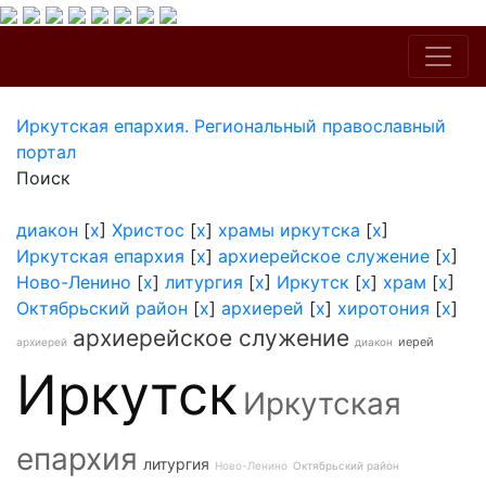
Иркутская епархия. Региональный православный
портал
Поиск
диакон
[
x
]
Христос
[
x
]
храмы иркутска
[
x
]
Иркутская епархия
[
x
]
архиерейское служение
[
x
]
Ново-Ленино
[
x
]
литургия
[
x
]
Иркутск
[
x
]
храм
[
x
]
Октябрьский район
[
x
]
архиерей
[
x
]
хиротония
[
x
]
архиерейское служение
иерей
архиерей
диакон
Иркутск
Иркутская
епархия
литургия
Ново-Ленино
Октябрьский район