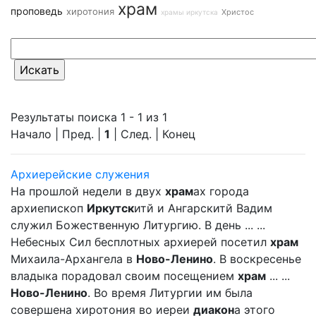
храм
проповедь
хиротония
Христос
храмы иркутска
Результаты поиска 1 - 1 из 1
Начало | Пред. |
1
| След. | Конец
Архиерейские служения
На прошлой недели в двух
храм
ах города
архиепископ
Иркутск
итй и Ангарскитй Вадим
служил Божественную Литургию. В день ... ...
Небесных Сил бесплотных архиерей посетил
храм
Михаила-Архангела в
Ново-Ленино
. В воскресенье
владыка порадовал своим посещением
храм
... ...
Ново-Ленино
. Во время Литургии им была
совершена хиротония во иереи
диакон
а этого