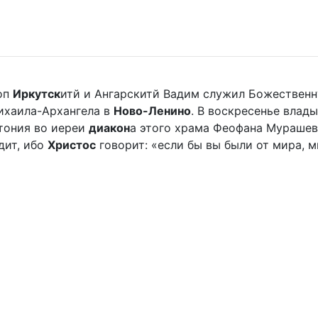
оп
Иркутск
итй и Ангарскитй Вадим служил Божественн
ихаила-Архангела в
Ново-Ленино
. В воскресенье влады
отония во иереи
диакон
а этого храма Феофана Мурашева.
дит, ибо
Христос
говорит: «если бы вы были от мира, ми