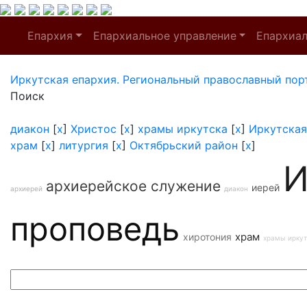
Епархия
Епархиальное управление
Епархиа
Иркутская епархия. Региональный православный пор
Поиск
диакон
[
x
]
Христос
[
x
]
храмы иркутска
[
x
]
Иркутская
храм
[
x
]
литургия
[
x
]
Октябрьский район
[
x
]
И
архиерейское служение
иерей
архиерей
диакон
проповедь
храм
хиротония
храмы иркут