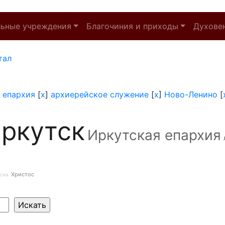
льные учреждения
Благочиния и приходы
Духове
тал
 епархия
[
x
]
архиерейское служение
[
x
]
Ново-Ленино
[
ркутск
Иркутская епархия
Христос
ска