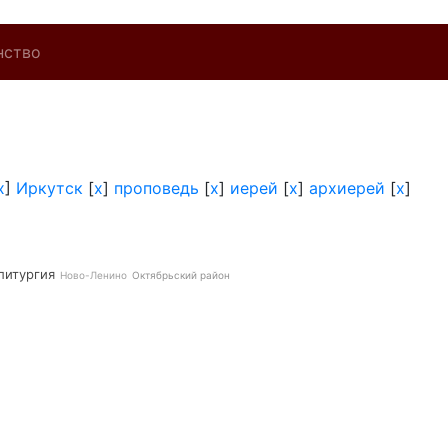
нство
x
]
Иркутск
[
x
]
проповедь
[
x
]
иерей
[
x
]
архиерей
[
x
]
литургия
Ново-Ленино
Октябрьский район