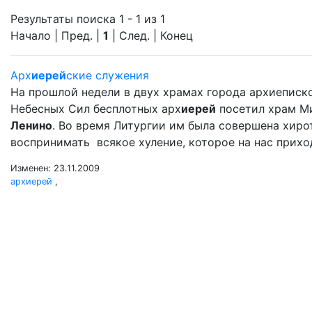
Результаты поиска 1 - 1 из 1
Начало | Пред. |
1
| След. | Конец
Арх
иерей
ские служения
На прошлой недели в двух храмах города архиеписк
Небесных Сил бесплотных арх
иерей
посетил храм М
Ленино
. Во время Литургии им была совершена хир
воспринимать всякое хуление, которое на нас прихо
Изменен: 23.11.2009
архиерей
,