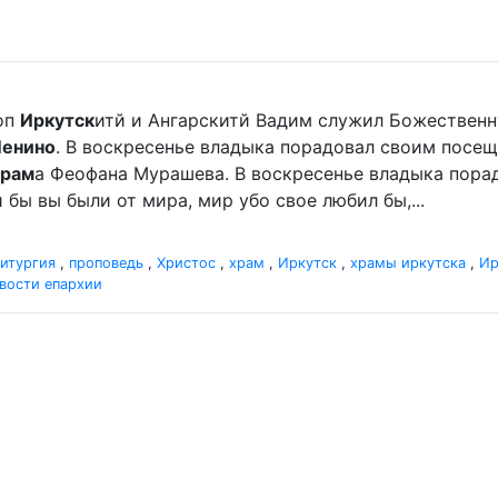
оп
Иркутск
итй и Ангарскитй Вадим служил Божественную
Ленино
. В воскресенье владыка порадовал своим посе
храм
а Феофана Мурашева. В воскресенье владыка порадо
 бы вы были от мира, мир убо свое любил бы,...
итургия
,
проповедь
,
Христос
,
храм
,
Иркутск
,
храмы иркутска
,
Ир
вости епархии