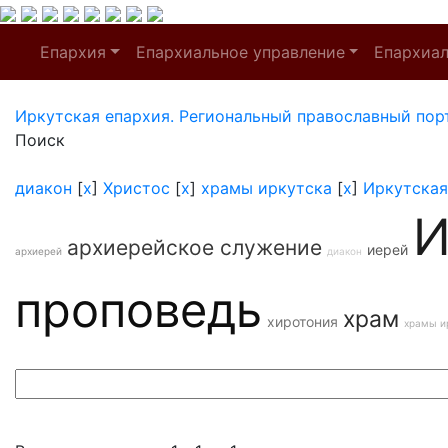
Епархия
Епархиальное управление
Епархиа
Иркутская епархия. Региональный православный пор
Поиск
диакон
[
x
]
Христос
[
x
]
храмы иркутска
[
x
]
Иркутская
И
архиерейское служение
иерей
архиерей
диакон
проповедь
храм
хиротония
храмы и