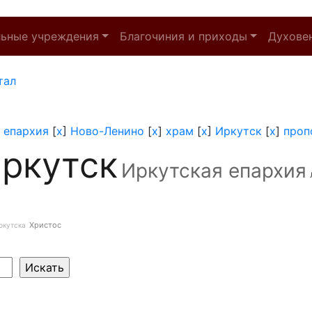
льные учреждения
Благочиния и приходы
Духове
тал
 епархия
[
x
]
Ново-Ленино
[
x
]
храм
[
x
]
Иркутск
[
x
]
проп
ркутск
Иркутская епархия
Христос
ркутска