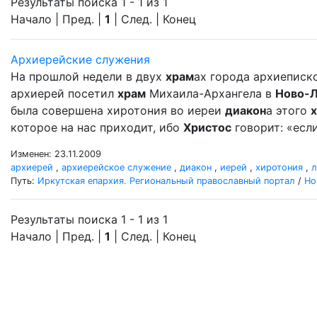
Результаты поиска 1 - 1 из 1
Начало | Пред. |
1
| След. | Конец
Архиерейские служения
На прошлой недели в двух
храм
ах города архиеписк
архиерей посетил
храм
Михаила-Архангела в
Ново-
была совершена хиротония во иереи
диакон
а этого
которое на нас приходит, ибо
Христос
говорит: «если
Изменен: 23.11.2009
архиерей
,
архиерейское служение
,
диакон
,
иерей
,
хиротония
,
л
Путь:
Иркутская епархия. Региональный православный портал
/
Но
Результаты поиска 1 - 1 из 1
Начало | Пред. |
1
| След. | Конец