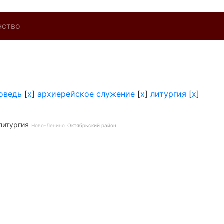
нство
оведь
[
x
]
архиерейское служение
[
x
]
литургия
[
x
]
литургия
Ново-Ленино
Октябрьский район