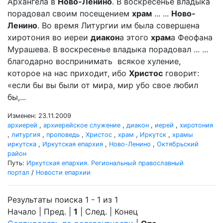
Архангела в
Ново-Ленино
. В воскресенье владыка
порадовал своим посещением
храм
... ...
Ново-
Ленино
. Во время Литургии им была совершена
хиротония во иереи
диакон
а этого
храм
а Феофана
Мурашева. В воскресенье владыка порадовал ... ...
благодарно воспринимать всякое хуление,
которое на нас приходит, ибо
Христос
говорит:
«если бы вы были от мира, мир убо свое любил
бы,...
Изменен: 23.11.2009
архиерей
,
архиерейское служение
,
диакон
,
иерей
,
хиротония
,
литургия
,
проповедь
,
Христос
,
храм
,
Иркутск
,
храмы
иркутска
,
Иркутская епархия
,
Ново-Ленино
,
Октябрьский
район
Путь:
Иркутская епархия. Региональный православный
портал
/
Новости епархии
Результаты поиска 1 - 1 из 1
Начало | Пред. |
1
| След. | Конец