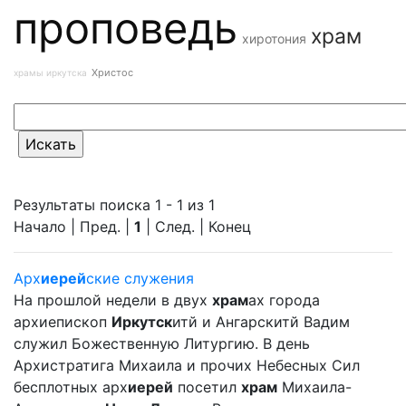
проповедь
храм
хиротония
Христос
храмы иркутска
Результаты поиска 1 - 1 из 1
Начало | Пред. |
1
| След. | Конец
Арх
иерей
ские служения
На прошлой недели в двух
храм
ах города
архиепископ
Иркутск
итй и Ангарскитй Вадим
служил Божественную Литургию. В день
Архистратига Михаила и прочих Небесных Сил
бесплотных арх
иерей
посетил
храм
Михаила-