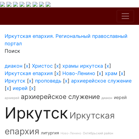
Иркутская епархия. Региональный православный
портал
Поиск
диакон
[
x
]
Христос
[
x
]
храмы иркутска
[
x
]
Иркутская епархия
[
x
]
Ново-Ленино
[
x
]
храм
[
x
]
Иркутск
[
x
]
проповедь
[
x
]
архиерейское служение
[
x
]
иерей
[
x
]
архиерейское служение
иерей
архиерей
диакон
Иркутск
Иркутская
епархия
литургия
Ново-Ленино
Октябрьский район