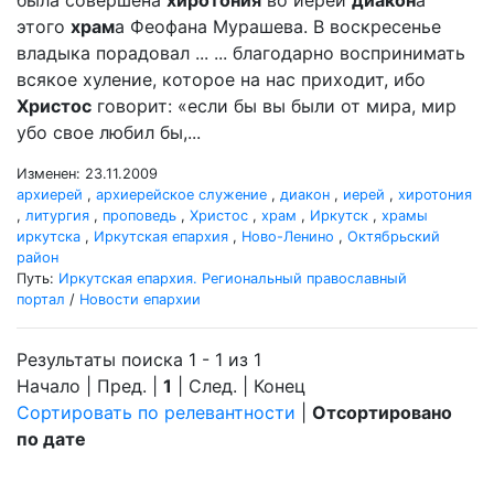
была совершена
хиротония
во иереи
диакон
а
этого
храм
а Феофана Мурашева. В воскресенье
владыка порадовал ... ... благодарно воспринимать
всякое хуление, которое на нас приходит, ибо
Христос
говорит: «если бы вы были от мира, мир
убо свое любил бы,...
Изменен: 23.11.2009
архиерей
,
архиерейское служение
,
диакон
,
иерей
,
хиротония
,
литургия
,
проповедь
,
Христос
,
храм
,
Иркутск
,
храмы
иркутска
,
Иркутская епархия
,
Ново-Ленино
,
Октябрьский
район
Путь:
Иркутская епархия. Региональный православный
портал
/
Новости епархии
Результаты поиска 1 - 1 из 1
Начало | Пред. |
1
| След. | Конец
Сортировать по релевантности
|
Отсортировано
по дате