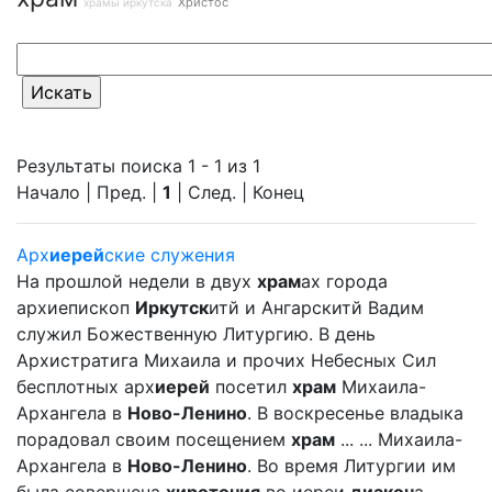
Христос
храмы иркутска
Результаты поиска 1 - 1 из 1
Начало | Пред. |
1
| След. | Конец
Арх
иерей
ские служения
На прошлой недели в двух
храм
ах города
архиепископ
Иркутск
итй и Ангарскитй Вадим
служил Божественную Литургию. В день
Архистратига Михаила и прочих Небесных Сил
бесплотных арх
иерей
посетил
храм
Михаила-
Архангела в
Ново-Ленино
. В воскресенье владыка
порадовал своим посещением
храм
... ... Михаила-
Архангела в
Ново-Ленино
. Во время Литургии им