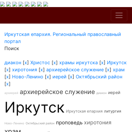
Иркутская епархия. Региональный православный
портал
Поиск
диакон
[
x
]
Христос
[
x
]
храмы иркутска
[
x
]
Иркутск
[
x
]
хиротония
[
x
]
архиерейское служение
[
x
]
храм
[
x
]
Ново-Ленино
[
x
]
иерей
[
x
]
Октябрьский район
[
x
]
архиерейское служение
иерей
архиерей
диакон
Иркутск
Иркутская епархия
литургия
хиротония
проповедь
Ново-Ленино
Октябрьский район
храм