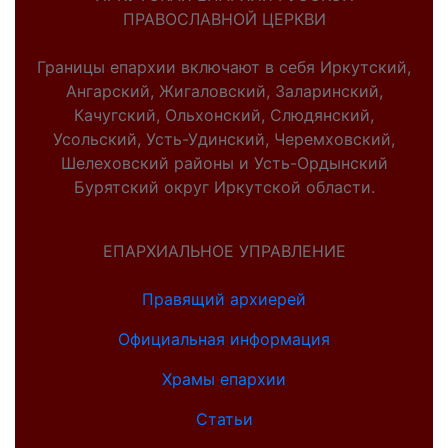
ПРАВОСЛАВНОЙ ЦЕРКВИ
Границы епархии включают в себя Иркутский,
Ангарский, Жигаловский, Заларинский,
Качугский, Ольхонский, Слюдянский,
Усольский, Усть-Удинский, Черемховский,
Шелеховский районы и Усть-Ордынский
Бурятский округ Иркутской области.
ЕПАРХИАЛЬНОЕ УПРАВЛЕНИЕ
Правящий архиерей
Официальная информация
Храмы епархии
Статьи