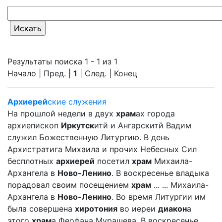
Результаты поиска 1 - 1 из 1
Начало | Пред. |
1
| След. | Конец
Архиерей
ские служения
На прошлой недели в двух
храм
ах города
архиепископ
Иркутск
итй и Ангарскитй Вадим
служил Божественную Литургию. В день
Архистратига Михаила и прочих Небесных Сил
бесплотных
архиерей
посетил
храм
Михаила-
Архангела в
Ново-Ленино
. В воскресенье владыка
порадовал своим посещением
храм
... ... Михаила-
Архангела в
Ново-Ленино
. Во время Литургии им
была совершена
хиротония
во иереи
диакон
а
этого
храм
а Феофана Мурашева. В воскресенье