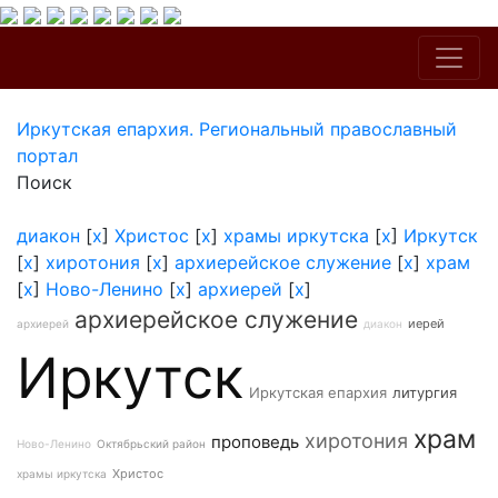
Иркутская епархия. Региональный православный
портал
Поиск
диакон
[
x
]
Христос
[
x
]
храмы иркутска
[
x
]
Иркутск
[
x
]
хиротония
[
x
]
архиерейское служение
[
x
]
храм
[
x
]
Ново-Ленино
[
x
]
архиерей
[
x
]
архиерейское служение
иерей
архиерей
диакон
Иркутск
Иркутская епархия
литургия
храм
хиротония
проповедь
Ново-Ленино
Октябрьский район
Христос
храмы иркутска