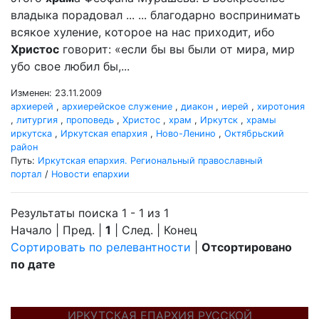
владыка порадовал ... ... благодарно воспринимать
всякое хуление, которое на нас приходит, ибо
Христос
говорит: «если бы вы были от мира, мир
убо свое любил бы,...
Изменен: 23.11.2009
архиерей
,
архиерейское служение
,
диакон
,
иерей
,
хиротония
,
литургия
,
проповедь
,
Христос
,
храм
,
Иркутск
,
храмы
иркутска
,
Иркутская епархия
,
Ново-Ленино
,
Октябрьский
район
Путь:
Иркутская епархия. Региональный православный
портал
/
Новости епархии
Результаты поиска 1 - 1 из 1
Начало | Пред. |
1
| След. | Конец
Сортировать по релевантности
|
Отсортировано
по дате
ИРКУТСКАЯ ЕПАРХИЯ РУССКОЙ