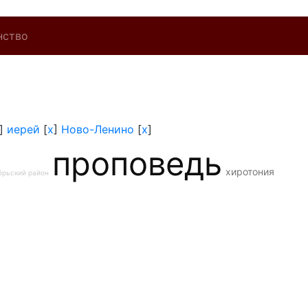
нство
]
иерей
[
x
]
Ново-Ленино
[
x
]
проповедь
хиротония
брьский район