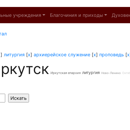
льные учреждения
Благочиния и приходы
Духове
тал
x
]
литургия
[
x
]
архиерейское служение
[
x
]
проповедь
[
x
ркутск
литургия
Иркутская епархия
Ново-Ленино
Октя