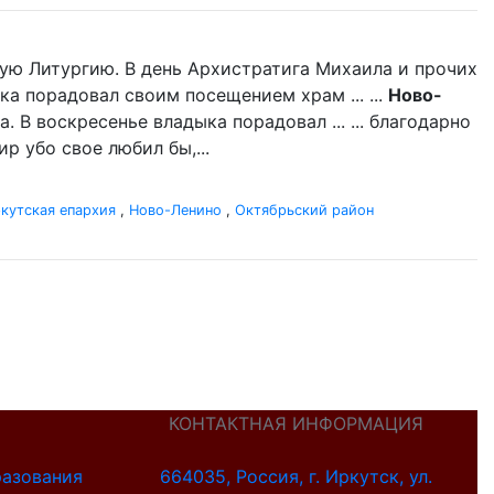
ую Литургию. В день Архистратига Михаила и прочих
ка порадовал своим посещением храм ... ...
Ново-
 В воскресенье владыка порадовал ... ... благодарно
р убо свое любил бы,...
кутская епархия
,
Ново-Ленино
,
Октябрьский район
КОНТАКТНАЯ ИНФОРМАЦИЯ
разования
664035, Россия, г. Иркутск, ул.