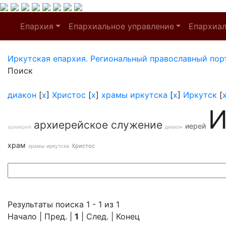
Епархия
Епархиальное управление
Епархиа
Иркутская епархия. Региональный православный пор
Поиск
диакон
[
x
]
Христос
[
x
]
храмы иркутска
[
x
]
Иркутск
[
И
архиерейское служение
иерей
архиерей
диакон
храм
Христос
храмы иркутска
Результаты поиска 1 - 1 из 1
Начало | Пред. |
1
| След. | Конец