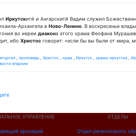
оп
Иркутск
итй и Ангарскитй Вадим служил Божественн
ихаила-Архангела в
Ново-Ленино
. В воскресенье влады
отония во иереи
диакон
а этого храма Феофана Мурашева.
дит, ибо
Христос
говорит: «если бы вы были от мира, ми
итургия
,
проповедь
,
Христос
,
храм
,
Иркутск
,
храмы иркутска
,
Ир
вости епархии
дате
ИАЛЬНОЕ УПРАВЛЕНИЕ
ОТДЕЛЫ
авящий архиерей
Отдел религиозного об