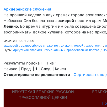
Арх
иерей
ские служения
На прошлой недели в двух храмах города архиеписк
Небесных Сил бесплотных арх
иерей
посетил храм М
Ленино
. Во время Литургии им была совершена хир
воспринимать всякое хуление, которое на нас прихо
Изменен: 23.11.2009
архиерей
,
архиерейское служение
,
диакон
,
иерей
,
хиротония
,
л
Путь:
Иркутская епархия. Региональный православный портал
/
Но
Результаты поиска 1 - 1 из 1
Начало | Пред. |
1
| След. | Конец
Отсортировано по релевантности
|
Сортировать по 
ИРКУТСКАЯ ЕПАРХИЯ РУССКОЙ
ЕПАРХ
ПРАВОСЛАВНОЙ ЦЕРКВИ
Пр