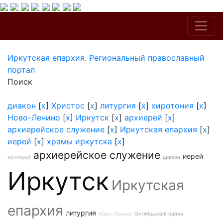
Иркутская епархия. Региональный православный
портал
Поиск
диакон
[
x
]
Христос
[
x
]
литургия
[
x
]
хиротония
[
x
]
Ново-Ленино
[
x
]
Иркутск
[
x
]
архиерей
[
x
]
архиерейское служение
[
x
]
Иркутская епархия
[
x
]
иерей
[
x
]
храмы иркутска
[
x
]
архиерейское служение
иерей
архиерей
диакон
Иркутск
Иркутская
епархия
литургия
Ново-Ленино
Октябрьский район