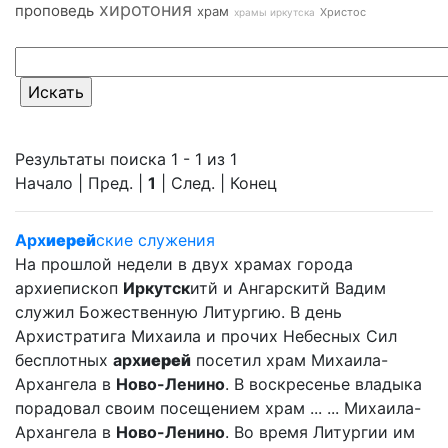
хиротония
проповедь
храм
Христос
храмы иркутска
Результаты поиска 1 - 1 из 1
Начало | Пред. |
1
| След. | Конец
Арх
иерей
ские служения
На прошлой недели в двух храмах города
архиепископ
Иркутск
итй и Ангарскитй Вадим
служил Божественную Литургию. В день
Архистратига Михаила и прочих Небесных Сил
бесплотных
арх
иерей
посетил храм Михаила-
Архангела в
Ново-Ленино
. В воскресенье владыка
порадовал своим посещением храм ... ... Михаила-
Архангела в
Ново-Ленино
. Во время Литургии им