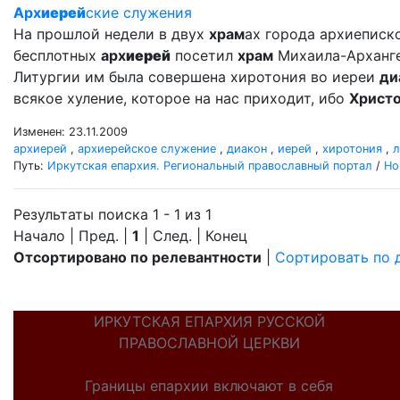
Арх
иерей
ские служения
На прошлой недели в двух
храм
ах города архиеписко
бесплотных
арх
иерей
посетил
храм
Михаила-Арханг
Литургии им была совершена хиротония во иереи
ди
всякое хуление, которое на нас приходит, ибо
Христ
Изменен: 23.11.2009
архиерей
,
архиерейское служение
,
диакон
,
иерей
,
хиротония
,
л
Путь:
Иркутская епархия. Региональный православный портал
/
Но
Результаты поиска 1 - 1 из 1
Начало | Пред. |
1
| След. | Конец
Отсортировано по релевантности
|
Сортировать по 
ИРКУТСКАЯ ЕПАРХИЯ РУССКОЙ
ПРАВОСЛАВНОЙ ЦЕРКВИ
Границы епархии включают в себя