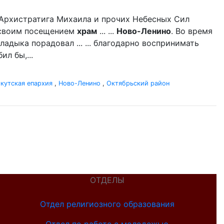
нь Архистратига Михаила и прочих Небесных Сил
л своим посещением
храм
... ...
Ново-Ленино
. Во время
адыка порадовал ... ... благодарно воспринимать
л бы,...
кутская епархия
,
Ново-Ленино
,
Октябрьский район
ОТДЕЛЫ
Отдел религиозного образования