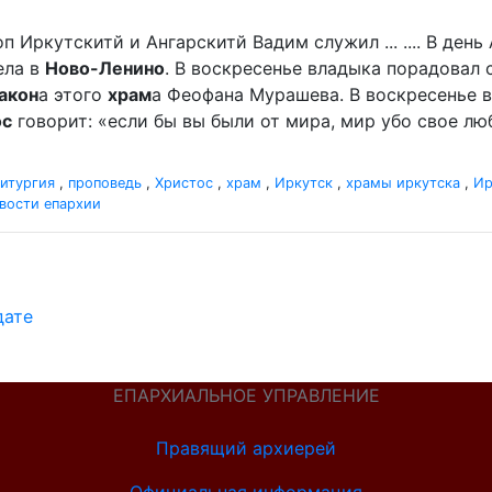
п Иркутскитй и Ангарскитй Вадим служил ... .... В де
ела в
Ново-Ленино
. В воскресенье владыка порадова
акон
а этого
храм
а Феофана Мурашева. В воскресенье вл
ос
говорит: «если бы вы были от мира, мир убо свое люби
итургия
,
проповедь
,
Христос
,
храм
,
Иркутск
,
храмы иркутска
,
Ир
вости епархии
дате
ЕПАРХИАЛЬНОЕ УПРАВЛЕНИЕ
Правящий архиерей