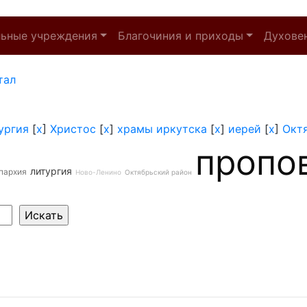
льные учреждения
Благочиния и приходы
Духове
тал
ургия
[
x
]
Христос
[
x
]
храмы иркутска
[
x
]
иерей
[
x
]
Окт
пропо
литургия
пархия
Ново-Ленино
Октябрьский район