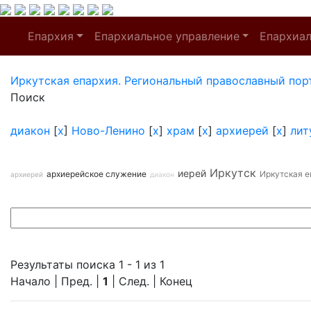
Епархия
Епархиальное управление
Епархиа
Иркутская епархия. Региональный православный пор
Поиск
диакон
[
x
]
Ново-Ленино
[
x
]
храм
[
x
]
архиерей
[
x
]
лит
Иркутск
иерей
архиерейское служение
Иркутская е
архиерей
диакон
Результаты поиска 1 - 1 из 1
Начало | Пред. |
1
| След. | Конец