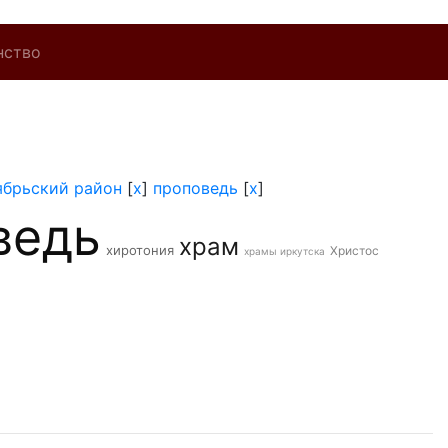
нство
ябрьский район
[
x
]
проповедь
[
x
]
ведь
храм
хиротония
Христос
храмы иркутска