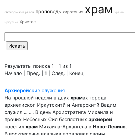
храм
проповедь
хиротония
Октябрьский район
храмы
Христос
иркутска
Результаты поиска 1 - 1 из 1
Начало | Пред. |
1
| След. | Конец
Архиерей
ские служения
На прошлой недели в двух
храм
ах города
архиепископ Иркутскитй и Ангарскитй Вадим
служил ... .... В день Архистратига Михаила и
прочих Небесных Сил бесплотных
архиерей
посетил
храм
Михаила-Архангела в
Ново-Ленино
.
В воскресенье владыка порадовал своим