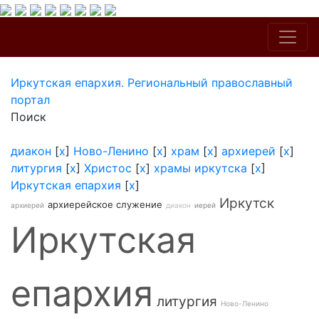
Иркутская епархия. Региональный православный
портал
Поиск
диакон
[
x
]
Ново-Ленино
[
x
]
храм
[
x
]
архиерей
[
x
]
литургия
[
x
]
Христос
[
x
]
храмы иркутска
[
x
]
Иркутская епархия
[
x
]
Иркутск
архиерейское служение
архиерей
диакон
иерей
Иркутская
епархия
литургия
Ново-Ленино