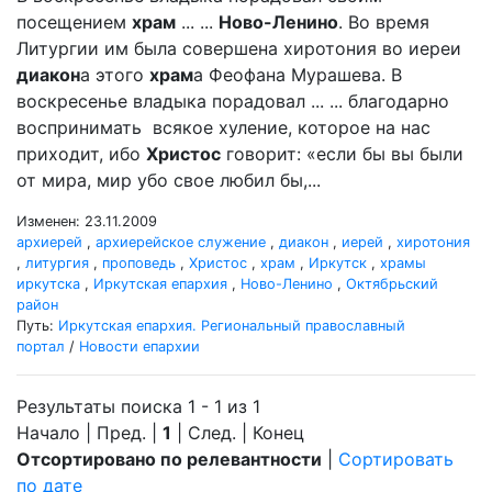
посещением
храм
... ...
Ново-Ленино
. Во время
Литургии им была совершена хиротония во иереи
диакон
а этого
храм
а Феофана Мурашева. В
воскресенье владыка порадовал ... ... благодарно
воспринимать всякое хуление, которое на нас
приходит, ибо
Христос
говорит: «если бы вы были
от мира, мир убо свое любил бы,...
Изменен: 23.11.2009
архиерей
,
архиерейское служение
,
диакон
,
иерей
,
хиротония
,
литургия
,
проповедь
,
Христос
,
храм
,
Иркутск
,
храмы
иркутска
,
Иркутская епархия
,
Ново-Ленино
,
Октябрьский
район
Путь:
Иркутская епархия. Региональный православный
портал
/
Новости епархии
Результаты поиска 1 - 1 из 1
Начало | Пред. |
1
| След. | Конец
Отсортировано по релевантности
|
Сортировать
по дате