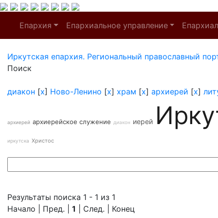
Епархия
Епархиальное управление
Епархиа
Иркутская епархия. Региональный православный пор
Поиск
диакон
[
x
]
Ново-Ленино
[
x
]
храм
[
x
]
архиерей
[
x
]
лит
Ирку
иерей
архиерейское служение
архиерей
диакон
Христос
иркутска
Результаты поиска 1 - 1 из 1
Начало | Пред. |
1
| След. | Конец