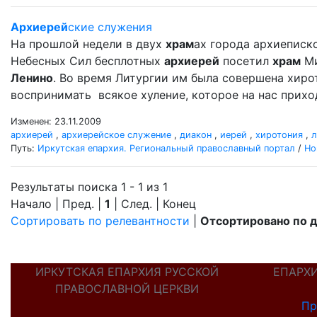
Архиерей
ские служения
На прошлой недели в двух
храм
ах города архиеписк
Небесных Сил бесплотных
архиерей
посетил
храм
Ми
Ленино
. Во время Литургии им была совершена хир
воспринимать всякое хуление, которое на нас прихо
Изменен: 23.11.2009
архиерей
,
архиерейское служение
,
диакон
,
иерей
,
хиротония
,
л
Путь:
Иркутская епархия. Региональный православный портал
/
Но
Результаты поиска 1 - 1 из 1
Начало | Пред. |
1
| След. | Конец
Сортировать по релевантности
|
Отсортировано по 
ИРКУТСКАЯ ЕПАРХИЯ РУССКОЙ
ЕПАРХ
ПРАВОСЛАВНОЙ ЦЕРКВИ
Пр