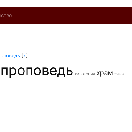
нство
роповедь
[
x
]
проповедь
храм
хиротония
храмы