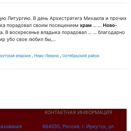
ую Литургию. В день Архистратига Михаила и прочих
дыка порадовал своим посещением
храм
... ...
Ново-
 В воскресенье владыка порадовал ... ... благодарно
р убо свое любил бы,...
кутская епархия
,
Ново-Ленино
,
Октябрьский район
КОНТАКТНАЯ ИНФОРМАЦИЯ
разования
664035, Россия, г. Иркутск, ул.