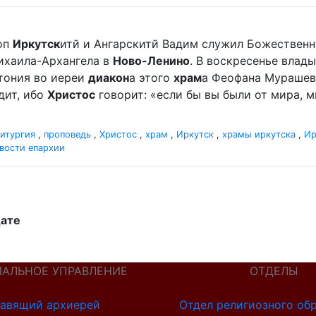
оп
Иркутск
итй и Ангарскитй Вадим служил Божественн
хаила-Архангела в
Ново-Ленино
. В воскресенье вла
отония во иереи
диакон
а этого
храм
а Феофана Мурашева.
дит, ибо
Христос
говорит: «если бы вы были от мира, ми
итургия
,
проповедь
,
Христос
,
храм
,
Иркутск
,
храмы иркутска
,
Ир
вости епархии
дате
ИАЛЬНОЕ УПРАВЛЕНИЕ
ОТДЕЛЫ
авящий архиерей
Отдел религиозного об