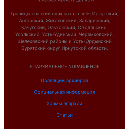
Границы епархии включают в себя Иркутский,
Ангарский, Жигаловский, Заларинский,
Качугский, Ольхонский, Слюдянский,
Усольский, Усть-Удинский, Черемховский,
Шелеховский районы и Усть-Ордынский
Бурятский округ Иркутской области.
ЕПАРХИАЛЬНОЕ УПРАВЛЕНИЕ
Правящий архиерей
Официальная информация
Храмы епархии
Статьи