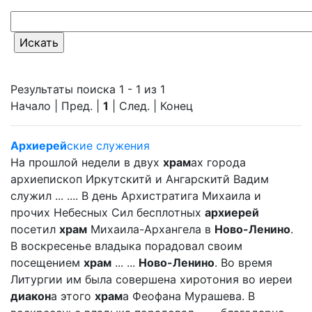
Результаты поиска 1 - 1 из 1
Начало | Пред. |
1
| След. | Конец
Архиерей
ские служения
На прошлой недели в двух
храм
ах города
архиепископ Иркутскитй и Ангарскитй Вадим
служил ... .... В день Архистратига Михаила и
прочих Небесных Сил бесплотных
архиерей
посетил
храм
Михаила-Архангела в
Ново-Ленино
.
В воскресенье владыка порадовал своим
посещением
храм
... ...
Ново-Ленино
. Во время
Литургии им была совершена хиротония во иереи
диакон
а этого
храм
а Феофана Мурашева. В