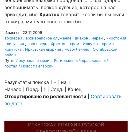
воскресенье владыка порадовал ... ... благодарно
воспринимать всякое хуление, которое на нас
приходит, ибо
Христос
говорит: «если бы вы были
от мира, мир убо свое любил бы,...
Изменен: 23.11.2009
архиерей
,
архиерейское служение
,
диакон
,
иерей
,
хиротония
,
литургия
,
проповедь
,
Христос
,
храм
,
Иркутск
,
храмы
иркутска
,
Иркутская епархия
,
Ново-Ленино
,
Октябрьский
район
Путь:
Иркутская епархия. Региональный православный
портал
/
Новости епархии
Результаты поиска 1 - 1 из 1
Начало | Пред. |
1
| След. | Конец
Отсортировано по релевантности
|
Сортировать
по дате
ИРКУТСКАЯ ЕПАРХИЯ РУССКОЙ
ПРАВОСЛАВНОЙ ЦЕРКВИ