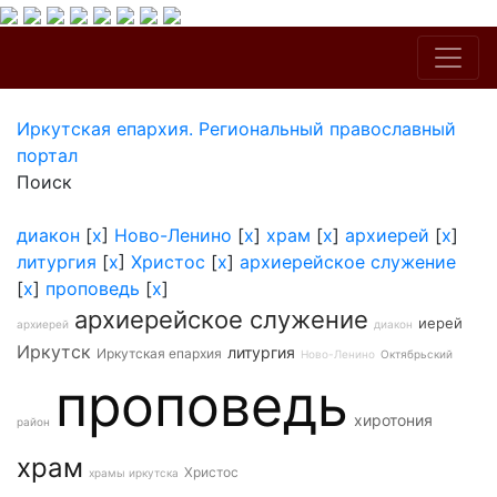
Иркутская епархия. Региональный православный
портал
Поиск
диакон
[
x
]
Ново-Ленино
[
x
]
храм
[
x
]
архиерей
[
x
]
литургия
[
x
]
Христос
[
x
]
архиерейское служение
[
x
]
проповедь
[
x
]
архиерейское служение
иерей
архиерей
диакон
Иркутск
литургия
Иркутская епархия
Ново-Ленино
Октябрьский
проповедь
хиротония
район
храм
Христос
храмы иркутска