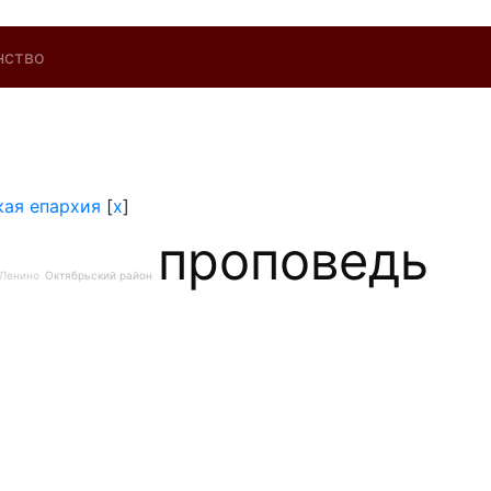
нство
кая епархия
[
x
]
проповедь
Ленино
Октябрьский район