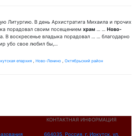
ую Литургию. В день Архистратига Михаила и прочих
дыка порадовал своим посещением
храм
... ...
Ново-
 В воскресенье владыка порадовал ... ... благодарно
р убо свое любил бы,...
кутская епархия
,
Ново-Ленино
,
Октябрьский район
КОНТАКТНАЯ ИНФОРМАЦИЯ
разования
664035, Россия, г. Иркутск, ул.