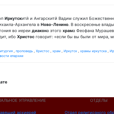
оп
Иркутск
итй и Ангарскитй Вадим служил Божественн
хаила-Архангела в
Ново-Ленино
. В воскресенье вла
отония во иереи
диакон
а этого
храм
а Феофана Мурашева.
дит, ибо
Христос
говорит: «если бы вы были от мира, ми
итургия
,
проповедь
,
Христос
,
храм
,
Иркутск
,
храмы иркутска
,
Ир
вости епархии
дате
ИАЛЬНОЕ УПРАВЛЕНИЕ
ОТДЕЛЫ
авящий архиерей
Отдел религиозного об