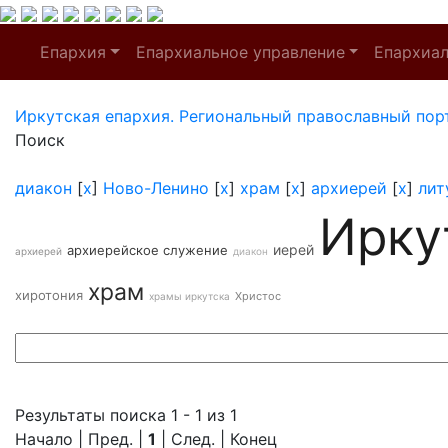
Епархия
Епархиальное управление
Епархиа
Иркутская епархия. Региональный православный пор
Поиск
диакон
[
x
]
Ново-Ленино
[
x
]
храм
[
x
]
архиерей
[
x
]
лит
Ирку
иерей
архиерейское служение
архиерей
диакон
храм
хиротония
Христос
храмы иркутска
Результаты поиска 1 - 1 из 1
Начало | Пред. |
1
| След. | Конец