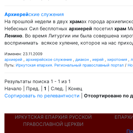
Архиерей
ские служения
На прошлой недели в двух
храм
ах города архиеписк
Небесных Сил бесплотных
архиерей
посетил
храм
Ми
Ленино
. Во время Литургии им была совершена хир
воспринимать всякое хуление, которое на нас прихо
Изменен: 23.11.2009
архиерей
,
архиерейское служение
,
диакон
,
иерей
,
хиротония
,
л
Путь:
Иркутская епархия. Региональный православный портал
/
Но
Результаты поиска 1 - 1 из 1
Начало | Пред. |
1
| След. | Конец
Сортировать по релевантности
|
Отсортировано по 
ИРКУТСКАЯ ЕПАРХИЯ РУССКОЙ
ЕПАРХ
ПРАВОСЛАВНОЙ ЦЕРКВИ
Пр