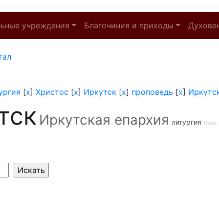
льные учреждения
Благочиния и приходы
Духове
тал
ургия
[
x
]
Христос
[
x
]
Иркутск
[
x
]
проповедь
[
x
]
Иркутс
тск
Иркутская епархия
литургия
Ново-