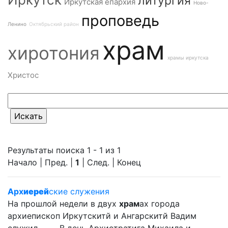
литургия
Иркутская епархия
Ново-
проповедь
Ленино
Октябрьский район
храм
хиротония
храмы иркутска
Христос
Результаты поиска 1 - 1 из 1
Начало | Пред. |
1
| След. | Конец
Арх
иерей
ские служения
На прошлой недели в двух
храм
ах города
архиепископ Иркутскитй и Ангарскитй Вадим