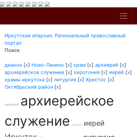
Иркутская епархия. Региональный православный
портал
Поиск
диакон
[
x
]
Ново-Ленино
[
x
]
храм
[
x
]
архиерей
[
x
]
архиерейское служение
[
x
]
хиротония
[
x
]
иерей
[
x
]
храмы иркутска
[
x
]
литургия
[
x
]
Христос
[
x
]
Октябрьский район
[
x
]
архиерейское
архиерей
служение
иерей
диакон
Иркутск