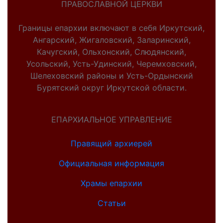
ПРАВОСЛАВНОЙ ЦЕРКВИ
Границы епархии включают в себя Иркутский,
Ангарский, Жигаловский, Заларинский,
Качугский, Ольхонский, Слюдянский,
Усольский, Усть-Удинский, Черемховский,
Шелеховский районы и Усть-Ордынский
Бурятский округ Иркутской области.
ЕПАРХИАЛЬНОЕ УПРАВЛЕНИЕ
Правящий архиерей
Официальная информация
Храмы епархии
Статьи