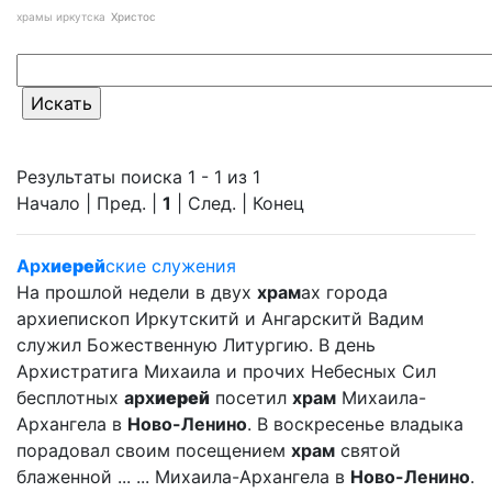
храмы иркутска
Христос
Результаты поиска 1 - 1 из 1
Начало | Пред. |
1
| След. | Конец
Арх
иерей
ские служения
На прошлой недели в двух
храм
ах города
архиепископ Иркутскитй и Ангарскитй Вадим
служил Божественную Литургию. В день
Архистратига Михаила и прочих Небесных Сил
бесплотных
арх
иерей
посетил
храм
Михаила-
Архангела в
Ново-Ленино
. В воскресенье владыка
порадовал своим посещением
храм
святой
блаженной ... ... Михаила-Архангела в
Ново-Ленино
.