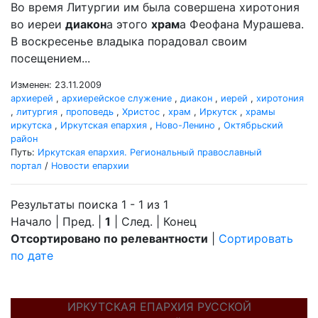
Во время Литургии им была совершена хиротония
во иереи
диакон
а этого
храм
а Феофана Мурашева.
В воскресенье владыка порадовал своим
посещением...
Изменен: 23.11.2009
архиерей
,
архиерейское служение
,
диакон
,
иерей
,
хиротония
,
литургия
,
проповедь
,
Христос
,
храм
,
Иркутск
,
храмы
иркутска
,
Иркутская епархия
,
Ново-Ленино
,
Октябрьский
район
Путь:
Иркутская епархия. Региональный православный
портал
/
Новости епархии
Результаты поиска 1 - 1 из 1
Начало | Пред. |
1
| След. | Конец
Отсортировано по релевантности
|
Сортировать
по дате
ИРКУТСКАЯ ЕПАРХИЯ РУССКОЙ