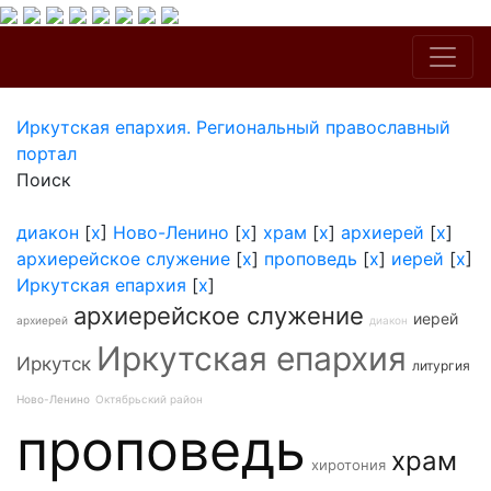
Иркутская епархия. Региональный православный
портал
Поиск
диакон
[
x
]
Ново-Ленино
[
x
]
храм
[
x
]
архиерей
[
x
]
архиерейское служение
[
x
]
проповедь
[
x
]
иерей
[
x
]
Иркутская епархия
[
x
]
архиерейское служение
иерей
архиерей
диакон
Иркутская епархия
Иркутск
литургия
Ново-Ленино
Октябрьский район
проповедь
храм
хиротония