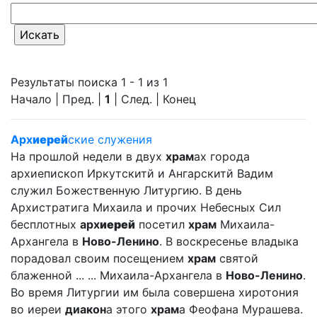
Результаты поиска 1 - 1 из 1
Начало | Пред. |
1
| След. | Конец
Арх
иерей
ские служения
На прошлой недели в двух
храм
ах города
архиепископ Иркутскитй и Ангарскитй Вадим
служил Божественную Литургию. В день
Архистратига Михаила и прочих Небесных Сил
бесплотных
арх
иерей
посетил
храм
Михаила-
Архангела в
Ново-Ленино
. В воскресенье владыка
порадовал своим посещением
храм
святой
блаженной ... ... Михаила-Архангела в
Ново-Ленино
.
Во время Литургии им была совершена хиротония
во иереи
диакон
а этого
храм
а Феофана Мурашева.