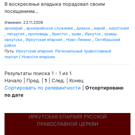
В воскресенье владыка порадовал своим
посещением...
Изменен: 23.11.2009
архиерей
,
архиерейское служение
,
диакон
,
иерей
,
хиротония
,
литургия
,
проповедь
,
Христос
,
храм
,
Иркутск
,
храмы
иркутска
,
Иркутская епархия
,
Ново-Ленино
,
Октябрьский
район
Путь:
Иркутская епархия. Региональный православный
портал
/
Новости епархии
Результаты поиска 1 - 1 из 1
Начало | Пред. |
1
| След. | Конец
Сортировать по релевантности
|
Отсортировано
по дате
ИРКУТСКАЯ ЕПАРХИЯ РУССКОЙ
ПРАВОСЛАВНОЙ ЦЕРКВИ