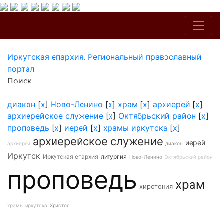
Иркутская епархия. Региональный православный
портал
Поиск
диакон
[
x
]
Ново-Ленино
[
x
]
храм
[
x
]
архиерей
[
x
]
архиерейское служение
[
x
]
Октябрьский район
[
x
]
проповедь
[
x
]
иерей
[
x
]
храмы иркутска
[
x
]
архиерейское служение
иерей
архиерей
диакон
Иркутск
Иркутская епархия
литургия
Ново-Ленино
Октябрьский район
проповедь
храм
хиротония
храмы иркутска
Христос