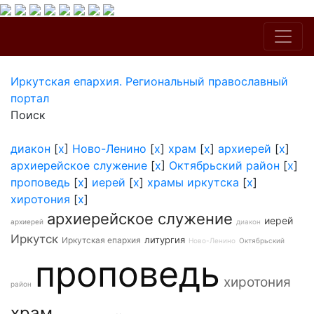
Иркутская епархия. Региональный православный
портал
Поиск
диакон
[
x
]
Ново-Ленино
[
x
]
храм
[
x
]
архиерей
[
x
]
архиерейское служение
[
x
]
Октябрьский район
[
x
]
проповедь
[
x
]
иерей
[
x
]
храмы иркутска
[
x
]
хиротония
[
x
]
архиерейское служение
иерей
архиерей
диакон
Иркутск
литургия
Иркутская епархия
Ново-Ленино
Октябрьский
проповедь
хиротония
район
храм