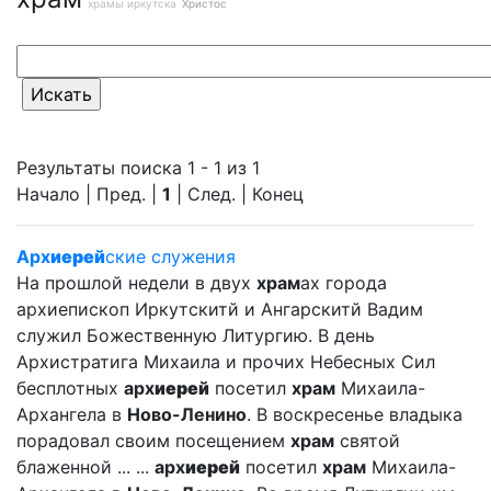
храмы иркутска
Христос
Результаты поиска 1 - 1 из 1
Начало | Пред. |
1
| След. | Конец
Арх
иерей
ские служения
На прошлой недели в двух
храм
ах города
архиепископ Иркутскитй и Ангарскитй Вадим
служил Божественную Литургию. В день
Архистратига Михаила и прочих Небесных Сил
бесплотных
арх
иерей
посетил
храм
Михаила-
Архангела в
Ново-Ленино
. В воскресенье владыка
порадовал своим посещением
храм
святой
блаженной ... ...
арх
иерей
посетил
храм
Михаила-