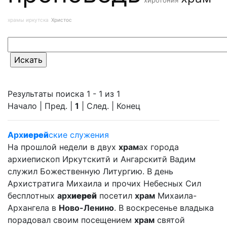
хиротония
храмы иркутска
Христос
Результаты поиска 1 - 1 из 1
Начало | Пред. |
1
| След. | Конец
Арх
иерей
ские служения
На прошлой недели в двух
храм
ах города
архиепископ Иркутскитй и Ангарскитй Вадим
служил Божественную Литургию. В день
Архистратига Михаила и прочих Небесных Сил
бесплотных
арх
иерей
посетил
храм
Михаила-
Архангела в
Ново-Ленино
. В воскресенье владыка
порадовал своим посещением
храм
святой