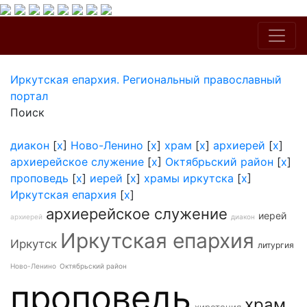
Иркутская епархия. Региональный православный
портал
Поиск
диакон
[
x
]
Ново-Ленино
[
x
]
храм
[
x
]
архиерей
[
x
]
архиерейское служение
[
x
]
Октябрьский район
[
x
]
проповедь
[
x
]
иерей
[
x
]
храмы иркутска
[
x
]
Иркутская епархия
[
x
]
архиерейское служение
иерей
архиерей
диакон
Иркутская епархия
Иркутск
литургия
Ново-Ленино
Октябрьский район
проповедь
храм