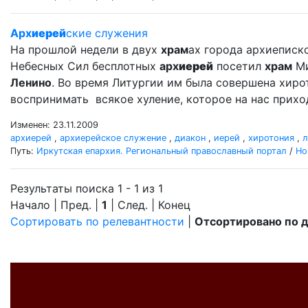
Арх
иерей
ские служения
На прошлой недели в двух
храм
ах города архиеписк
Небесных Сил бесплотных
арх
иерей
посетил
храм
Ми
Ленино
. Во время Литургии им была совершена хир
воспринимать всякое хуление, которое на нас прихо
Изменен: 23.11.2009
архиерей
,
архиерейское служение
,
диакон
,
иерей
,
хиротония
,
л
Путь:
Иркутская епархия. Региональный православный портал
/
Но
Результаты поиска 1 - 1 из 1
Начало | Пред. |
1
| След. | Конец
Сортировать по релевантности
|
Отсортировано по 