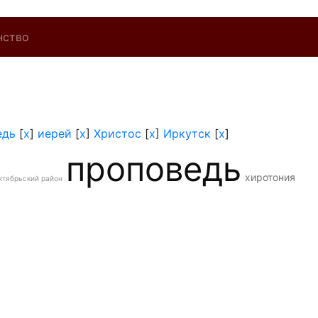
нство
едь
[
x
]
иерей
[
x
]
Христос
[
x
]
Иркутск
[
x
]
проповедь
хиротония
ктябрьский район