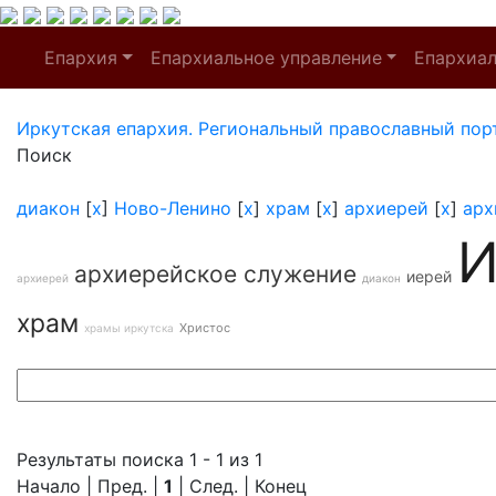
Епархия
Епархиальное управление
Епархиа
Иркутская епархия. Региональный православный пор
Поиск
диакон
[
x
]
Ново-Ленино
[
x
]
храм
[
x
]
архиерей
[
x
]
арх
И
архиерейское служение
иерей
архиерей
диакон
храм
Христос
храмы иркутска
Результаты поиска 1 - 1 из 1
Начало | Пред. |
1
| След. | Конец