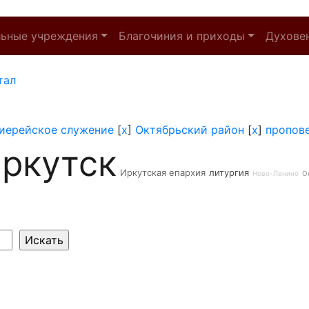
льные учреждения
Благочиния и приходы
Духове
тал
иерейское служение
[
x
]
Октябрьский район
[
x
]
пропов
ркутск
Иркутская епархия
литургия
Ново-Ленино
О