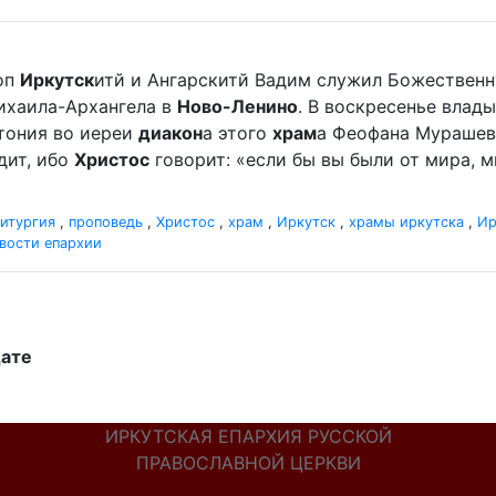
оп
Иркутск
итй и Ангарскитй Вадим служил Божественн
хаила-Архангела в
Ново-Ленино
. В воскресенье вла
отония во иереи
диакон
а этого
храм
а Феофана Мурашева.
дит, ибо
Христос
говорит: «если бы вы были от мира, ми
итургия
,
проповедь
,
Христос
,
храм
,
Иркутск
,
храмы иркутска
,
Ир
вости епархии
дате
ИРКУТСКАЯ ЕПАРХИЯ РУССКОЙ
ПРАВОСЛАВНОЙ ЦЕРКВИ