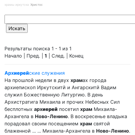
храмы иркутска
Христос
Результаты поиска 1 - 1 из 1
Начало | Пред. |
1
| След. | Конец
Арх
иерей
ские служения
На прошлой недели в двух
храм
ах города
архиепископ Иркутскитй и Ангарскитй Вадим
служил Божественную Литургию. В день
Архистратига Михаила и прочих Небесных Сил
бесплотных
арх
иерей
посетил
храм
Михаила-
Архангела в
Ново-Ленино
. В воскресенье владыка
порадовал своим посещением
храм
святой
блаженной ... ... Михаила-Архангела в
Ново-Ленино
.