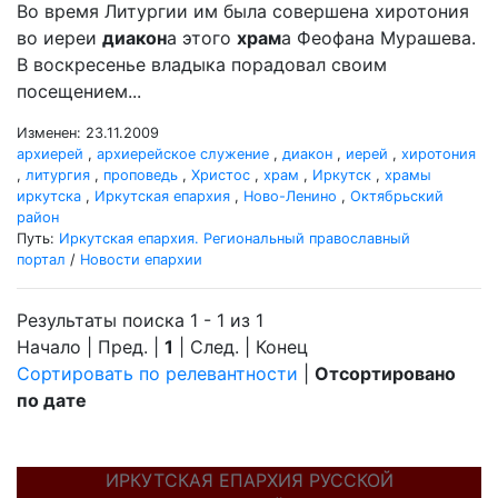
Во время Литургии им была совершена хиротония
во иереи
диакон
а этого
храм
а Феофана Мурашева.
В воскресенье владыка порадовал своим
посещением...
Изменен: 23.11.2009
архиерей
,
архиерейское служение
,
диакон
,
иерей
,
хиротония
,
литургия
,
проповедь
,
Христос
,
храм
,
Иркутск
,
храмы
иркутска
,
Иркутская епархия
,
Ново-Ленино
,
Октябрьский
район
Путь:
Иркутская епархия. Региональный православный
портал
/
Новости епархии
Результаты поиска 1 - 1 из 1
Начало | Пред. |
1
| След. | Конец
Сортировать по релевантности
|
Отсортировано
по дате
ИРКУТСКАЯ ЕПАРХИЯ РУССКОЙ