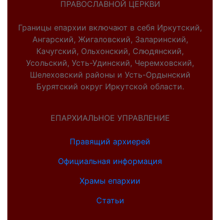
ПРАВОСЛАВНОЙ ЦЕРКВИ
Границы епархии включают в себя Иркутский,
Ангарский, Жигаловский, Заларинский,
Качугский, Ольхонский, Слюдянский,
Усольский, Усть-Удинский, Черемховский,
Шелеховский районы и Усть-Ордынский
Бурятский округ Иркутской области.
ЕПАРХИАЛЬНОЕ УПРАВЛЕНИЕ
Правящий архиерей
Официальная информация
Храмы епархии
Статьи