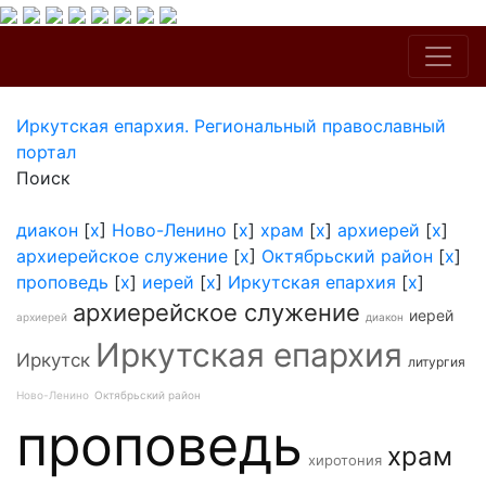
Иркутская епархия. Региональный православный
портал
Поиск
диакон
[
x
]
Ново-Ленино
[
x
]
храм
[
x
]
архиерей
[
x
]
архиерейское служение
[
x
]
Октябрьский район
[
x
]
проповедь
[
x
]
иерей
[
x
]
Иркутская епархия
[
x
]
архиерейское служение
иерей
архиерей
диакон
Иркутская епархия
Иркутск
литургия
Ново-Ленино
Октябрьский район
проповедь
храм
хиротония