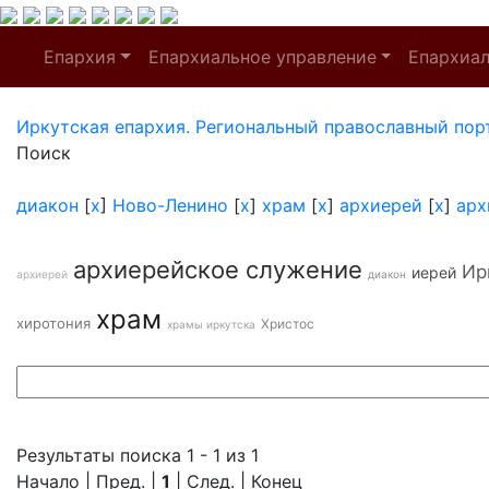
Епархия
Епархиальное управление
Епархиа
Иркутская епархия. Региональный православный пор
Поиск
диакон
[
x
]
Ново-Ленино
[
x
]
храм
[
x
]
архиерей
[
x
]
арх
архиерейское служение
Ир
иерей
архиерей
диакон
храм
хиротония
Христос
храмы иркутска
Результаты поиска 1 - 1 из 1
Начало | Пред. |
1
| След. | Конец