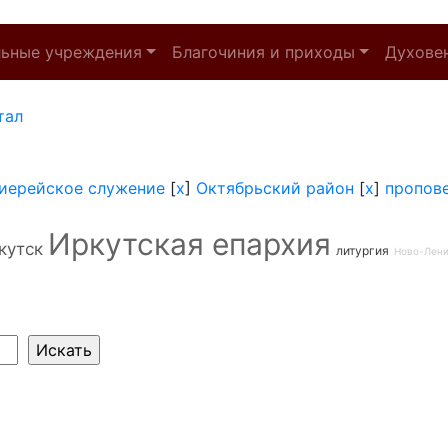
льные учреждения
Благочиния и приходы
Духове
тал
иерейское служение
[
x
]
Октябрьский район
[
x
]
пропов
Иркутская епархия
кутск
литургия
Ново-Лен