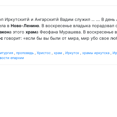
п Иркутскитй и Ангарскитй Вадим служил ... .... В де
ела в
Ново-Ленино
. В воскресенье владыка порадова
акон
а этого
храм
а Феофана Мурашева. В воскресенье вл
ос
говорит: «если бы вы были от мира, мир убо свое люби
итургия
,
проповедь
,
Христос
,
храм
,
Иркутск
,
храмы иркутска
,
Ир
вости епархии