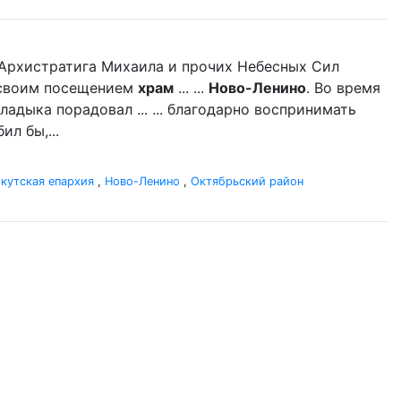
нь Архистратига Михаила и прочих Небесных Сил
л своим посещением
храм
... ...
Ново-Ленино
. Во время
адыка порадовал ... ... благодарно воспринимать
л бы,...
кутская епархия
,
Ново-Ленино
,
Октябрьский район