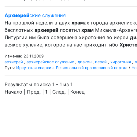
Арх
иерей
ские служения
На прошлой недели в двух
храм
ах города архиеписко
бесплотных
арх
иерей
посетил
храм
Михаила-Арханг
Литургии им была совершена хиротония во иереи
ди
всякое хуление, которое на нас приходит, ибо
Христ
Изменен: 23.11.2009
архиерей
,
архиерейское служение
,
диакон
,
иерей
,
хиротония
,
л
Путь:
Иркутская епархия. Региональный православный портал
/
Но
Результаты поиска 1 - 1 из 1
Начало | Пред. |
1
| След. | Конец