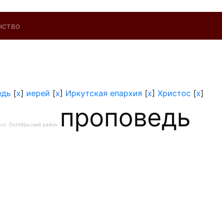
нство
едь
[
x
]
иерей
[
x
]
Иркутская епархия
[
x
]
Христос
[
x
]
проповедь
ино
Октябрьский район