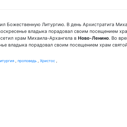
ужил Божественную Литургию. В день Архистратига Мих
 воскресенье владыка порадовал своим посещением хр
сетил храм Михаила-Архангела в
Ново-Ленино
. Во вр
нье владыка порадовал своим посещением храм святой 
итургия
,
проповедь
,
Христос
,