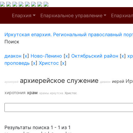
Епархия
Епархиальное управление
Епархиа
Иркутская епархия. Региональный православный пор
Поиск
диакон
[
x
]
Ново-Ленино
[
x
]
Октябрьский район
[
x
]
хр
проповедь
[
x
]
Христос
[
x
]
архиерейское служение
Ир
иерей
архиерей
диакон
хиротония
храм
храмы иркутска
Христос
Результаты поиска 1 - 1 из 1