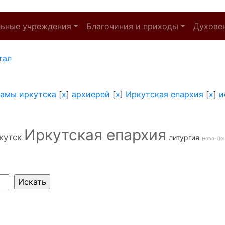
льные учреждения
Благочиния и приходы
Духове
тал
амы иркутска
[
x
]
архиерей
[
x
]
Иркутская епархия
[
x
]
и
Иркутская епархия
кутск
литургия
Ново-Ле