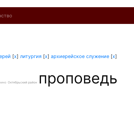
нство
ерей
[
x
]
литургия
[
x
]
архиерейское служение
[
x
]
проповедь
нино
Октябрьский район