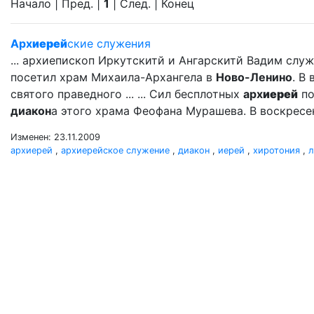
Начало | Пред. |
1
| След. | Конец
Арх
иерей
ские служения
... архиепископ Иркутскитй и Ангарскитй Вадим сл
посетил храм Михаила-Архангела в
Ново-Ленино
. В
святого праведного ... ... Сил бесплотных
арх
иерей
по
диакон
а этого храма Феофана Мурашева. В воскресе
Изменен: 23.11.2009
архиерей
,
архиерейское служение
,
диакон
,
иерей
,
хиротония
,
л