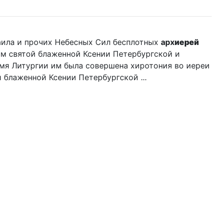
аила и прочих Небесных Сил бесплотных
арх
иерей
ам святой блаженной Ксении Петербургской и
емя Литургии им была совершена хиротония во иереи
блаженной Ксении Петербургской ...