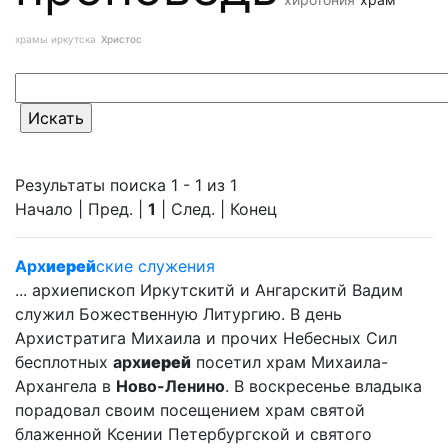
храмы иркутска
Христос
Результаты поиска 1 - 1 из 1
Начало | Пред. |
1
| След. | Конец
Арх
иерей
ские служения
... архиепископ Иркутскитй и Ангарскитй Вадим
служил Божественную Литургию. В день
Архистратига Михаила и прочих Небесных Сил
бесплотных
арх
иерей
посетил храм Михаила-
Архангела в
Ново-Ленино
. В воскресенье владыка
порадовал своим посещением храм святой
блаженной Ксении Петербургской и святого