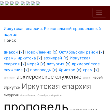
Иркутская епархия. Региональный православный
портал
Поиск
диакон
[
x
]
Ново-Ленино
[
x
]
Октябрьский район
[
x
]
храмы иркутска
[
x
]
архиерей
[
x
]
Иркутская
епархия
[
x
]
иерей
[
x
]
литургия
[
x
]
архиерейское
служение
[
x
]
проповедь
[
x
]
Христос
[
x
]
храм
[
x
]
архиерейское служение
иерей
архиерей
диакон
Иркутская епархия
Иркутск
литургия
Ново-Ленино
Октябрьский район
проповедь
хиротония
храм