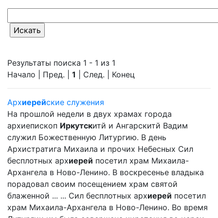
Результаты поиска 1 - 1 из 1
Начало | Пред. |
1
| След. | Конец
Арх
иерей
ские служения
На прошлой недели в двух храмах города
архиепископ
Иркутск
итй и Ангарскитй Вадим
служил Божественную Литургию. В день
Архистратига Михаила и прочих Небесных Сил
бесплотных арх
иерей
посетил храм Михаила-
Архангела в Ново-Ленино. В воскресенье владыка
порадовал своим посещением храм святой
блаженной ... ... Сил бесплотных арх
иерей
посетил
храм Михаила-Архангела в Ново-Ленино. Во время