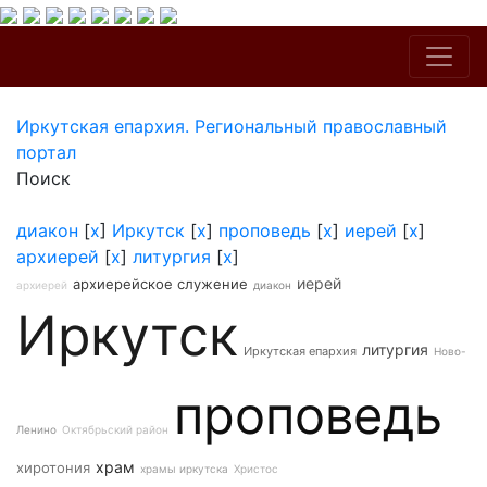
Иркутская епархия. Региональный православный
портал
Поиск
диакон
[
x
]
Иркутск
[
x
]
проповедь
[
x
]
иерей
[
x
]
архиерей
[
x
]
литургия
[
x
]
иерей
архиерейское служение
архиерей
диакон
Иркутск
литургия
Иркутская епархия
Ново-
проповедь
Ленино
Октябрьский район
храм
хиротония
храмы иркутска
Христос