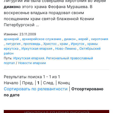
Литургии им была совершена хиротония во иереи
диакон
а этого храма Феофана Мурашева. В
воскресенье владыка порадовал своим
посещением храм святой блаженной Ксении
Петербургской ...
Изменен: 23.11.2009
архиерей
,
архиерейское служение
,
диакон
,
иерей
,
хиротония
,
литургия
,
проповедь
,
Христос
,
храм
,
Иркутск
,
храмы
иркутска
,
Иркутская епархия
,
Ново-Ленино
,
Октябрьский
район
Путь:
Иркутская епархия. Региональный православный
портал
/
Новости епархии
Результаты поиска 1 - 1 из 1
Начало | Пред. |
1
| След. | Конец
Сортировать по релевантности
|
Отсортировано
по дате