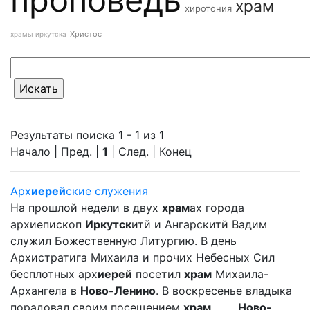
храм
хиротония
Христос
храмы иркутска
Результаты поиска 1 - 1 из 1
Начало | Пред. |
1
| След. | Конец
Арх
иерей
ские служения
На прошлой недели в двух
храм
ах города
архиепископ
Иркутск
итй и Ангарскитй Вадим
служил Божественную Литургию. В день
Архистратига Михаила и прочих Небесных Сил
бесплотных арх
иерей
посетил
храм
Михаила-
Архангела в
Ново-Ленино
. В воскресенье владыка
порадовал своим посещением
храм
... ...
Ново-