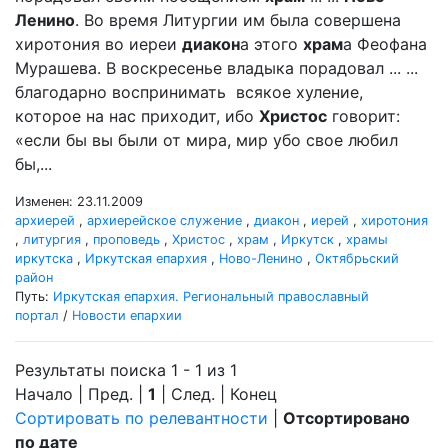
Ленино
. Во время Литургии им была совершена
хиротония во иереи
диакон
а этого
храм
а Феофана
Мурашева. В воскресенье владыка порадовал ... ...
благодарно воспринимать всякое хуление,
которое на нас приходит, ибо
Христос
говорит:
«если бы вы были от мира, мир убо свое любил
бы,...
Изменен: 23.11.2009
архиерей
,
архиерейское служение
,
диакон
,
иерей
,
хиротония
,
литургия
,
проповедь
,
Христос
,
храм
,
Иркутск
,
храмы
иркутска
,
Иркутская епархия
,
Ново-Ленино
,
Октябрьский
район
Путь:
Иркутская епархия. Региональный православный
портал
/
Новости епархии
Результаты поиска 1 - 1 из 1
Начало | Пред. |
1
| След. | Конец
Сортировать по релевантности
|
Отсортировано
по дате