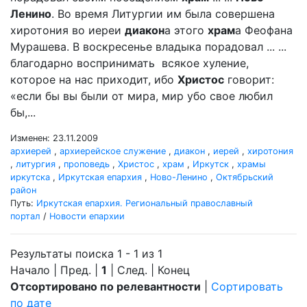
Ленино
. Во время Литургии им была совершена
хиротония во иереи
диакон
а этого
храм
а Феофана
Мурашева. В воскресенье владыка порадовал ... ...
благодарно воспринимать всякое хуление,
которое на нас приходит, ибо
Христос
говорит:
«если бы вы были от мира, мир убо свое любил
бы,...
Изменен: 23.11.2009
архиерей
,
архиерейское служение
,
диакон
,
иерей
,
хиротония
,
литургия
,
проповедь
,
Христос
,
храм
,
Иркутск
,
храмы
иркутска
,
Иркутская епархия
,
Ново-Ленино
,
Октябрьский
район
Путь:
Иркутская епархия. Региональный православный
портал
/
Новости епархии
Результаты поиска 1 - 1 из 1
Начало | Пред. |
1
| След. | Конец
Отсортировано по релевантности
|
Сортировать
по дате