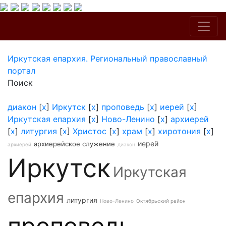
Иркутская епархия. Региональный православный
портал
Поиск
диакон
[
x
]
Иркутск
[
x
]
проповедь
[
x
]
иерей
[
x
]
Иркутская епархия
[
x
]
Ново-Ленино
[
x
]
архиерей
[
x
]
литургия
[
x
]
Христос
[
x
]
храм
[
x
]
хиротония
[
x
]
иерей
архиерейское служение
архиерей
диакон
Иркутск
Иркутская
епархия
литургия
Ново-Ленино
Октябрьский район
проповедь