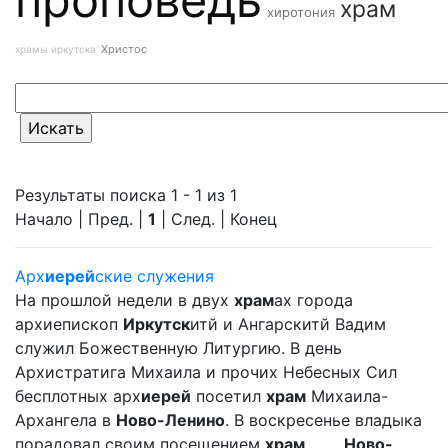
храм
хиротония
Христос
храмы иркутска
Результаты поиска 1 - 1 из 1
Начало | Пред. |
1
| След. | Конец
Арх
иерей
ские служения
На прошлой недели в двух
храм
ах города
архиепископ
Иркутск
итй и Ангарскитй Вадим
служил Божественную Литургию. В день
Архистратига Михаила и прочих Небесных Сил
бесплотных арх
иерей
посетил
храм
Михаила-
Архангела в
Ново-Ленино
. В воскресенье владыка
порадовал своим посещением
храм
... ...
Ново-