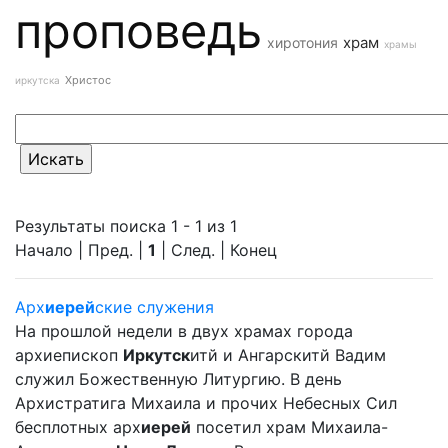
проповедь
храм
хиротония
храмы
Христос
иркутска
Результаты поиска 1 - 1 из 1
Начало | Пред. |
1
| След. | Конец
Арх
иерей
ские служения
На прошлой недели в двух храмах города
архиепископ
Иркутск
итй и Ангарскитй Вадим
служил Божественную Литургию. В день
Архистратига Михаила и прочих Небесных Сил
бесплотных арх
иерей
посетил храм Михаила-