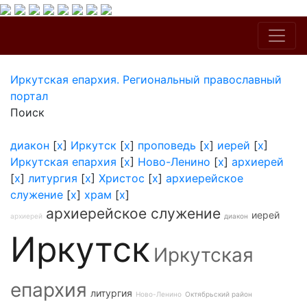
Иркутская епархия. Региональный православный
портал
Поиск
диакон
[
x
]
Иркутск
[
x
]
проповедь
[
x
]
иерей
[
x
]
Иркутская епархия
[
x
]
Ново-Ленино
[
x
]
архиерей
[
x
]
литургия
[
x
]
Христос
[
x
]
архиерейское
служение
[
x
]
храм
[
x
]
архиерейское служение
иерей
архиерей
диакон
Иркутск
Иркутская
епархия
литургия
Ново-Ленино
Октябрьский район